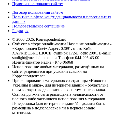
Правила пользования сайтом
Договор пользования сайтом
Политика в сфере конфиденциальности и персональных
данных
Пользовательское соглашение
Редакция
© 2000-2026, Korrespondent.net
Субъект в сфере онлайн-медиа Название онлайн-медиа -
«КореспонденТ.net» Адрес: 02091, місто Київ,
ХАРКІВСЬКЕ ШОСЕ, будинок 172-Б, офіс 208/1 E-mail:
sunlight@mediadim.com.ua
Телефон: 044-205-43-00
Идентификатор медиа - R40-06068
Использование любых материалов, размещённых на
сайте, разрешается при условии ссылки на
Корреспондент.net.
При копировании материалов со страницы «Новости
Украины и мира», для интернет-изданий – обязательна
прямая открытая для поисковых систем гиперссылка.
Ссылка должна быть размещена в независимости от
полного либо частичного использования материалов.
Гиперссылка (для интернет- изданий) – должна быть
размещена в подзаголовке или в первом абзаце
материала.