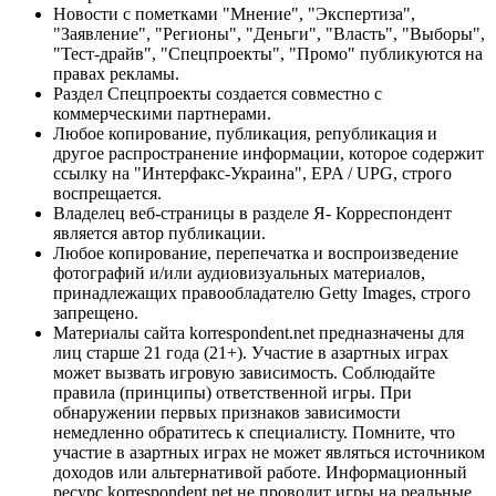
Новости с пометками "Мнение", "Экспертиза",
"Заявление", "Регионы", "Деньги", "Власть", "Выборы",
"Тест-драйв", "Спецпроекты", "Промо" публикуются на
правах рекламы.
Раздел Спецпроекты создается совместно с
коммерческими партнерами.
Любое копирование, публикация, републикация и
другое распространение информации, которое содержит
ссылку на "Интерфакс-Украина", EPA / UPG, строго
воспрещается.
Владелец веб-страницы в разделе Я- Корреспондент
является автор публикации.
Любое копирование, перепечатка и воспроизведение
фотографий и/или аудиовизуальных материалов,
принадлежащих правообладателю Getty Images, строго
запрещено.
Материалы сайта korrespondent.net предназначены для
лиц старше 21 года (21+). Участие в азартных играх
может вызвать игровую зависимость. Соблюдайте
правила (принципы) ответственной игры. При
обнаружении первых признаков зависимости
немедленно обратитесь к специалисту. Помните, что
участие в азартных играх не может являться источником
доходов или альтернативой работе. Информационный
ресурс korrespondent.net не проводит игры на реальные