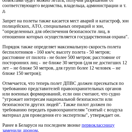
объектами будет можно летать, получив разрешение от
соответствующего ведомства, владельца, администрации и т.
д.
Запрет на полеты также касается мест аварий и катастроф, зон
полицейских, АТО, специальных операций и зон,
"определенных для обеспечения безопасности лиц, в
отношении которых осуществляется государственная охрана".
Порядок также определяет максимальную скорость полета
беспилотников - 160 км/ч; высоту полета - 50 метров;
расстояние от пилота - не более 500 метров; расстояние от
посторонних лиц - не ближе 30 метров (для не достигших 12
лет – не ближе 50 метров, для групп более 12 человек – не
ближе 150 метров);
Отмечается, что теперь полет ДПВС должен пресекаться по
требованию представителей правоохранительных органов
или военных формирований, если они считают, что судно
"угрожает интересам национальной безопасности или
безопасности других людей". Также пилот должен по
требованию передать правоохранителям "снятый с воздуха
материал для проведения его экспертизы", утверждает он.
Ранее в Беларуси на последнем звонке
первоклассницу
заменили дроном
.