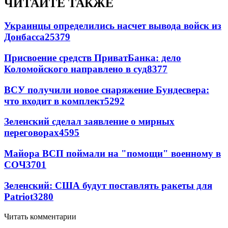
ЧИТАЙТЕ ТАКЖЕ
Украинцы определились насчет вывода войск из
Донбасса
25379
Присвоение средств ПриватБанка: дело
Коломойского направлено в суд
8377
ВСУ получили новое снаряжение Бундесвера:
что входит в комплект
5292
Зеленский сделал заявление о мирных
переговорах
4595
Майора ВСП поймали на "помощи" военному в
СОЧ
3701
Зеленский: США будут поставлять ракеты для
Patriot
3280
Читать комментарии