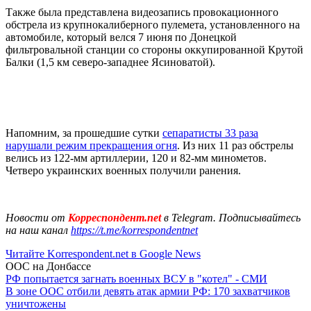
Также была представлена видеозапись провокационного
обстрела из крупнокалиберного пулемета, установленного на
автомобиле, который велся 7 июня по Донецкой
фильтровальной станции со стороны оккупированной Крутой
Балки (1,5 км северо-западнее Ясиноватой).
Напомним, за прошедшие сутки
сепаратисты 33 раза
нарушали режим прекращения огня
. Из них 11 раз обстрелы
велись из 122-мм артиллерии, 120 и 82-мм минометов.
Четверо украинских военных получили ранения.
Новости от
Корреспондент.net
в Telegram. Подписывайтесь
на наш канал
https://t.me/korrespondentnet
Читайте Korrespondent.net в Google News
ООС на Донбассе
РФ попытается загнать военных ВСУ в "котел" - СМИ
В зоне ООС отбили девять атак армии РФ: 170 захватчиков
уничтожены