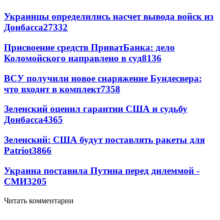
Украинцы определились насчет вывода войск из
Донбасса
27332
Присвоение средств ПриватБанка: дело
Коломойского направлено в суд
8136
ВСУ получили новое снаряжение Бундесвера:
что входит в комплект
7358
Зеленский оценил гарантии США и судьбу
Донбасса
4365
Зеленский: США будут поставлять ракеты для
Patriot
3866
Украина поставила Путина перед дилеммой -
СМИ
3205
Читать комментарии