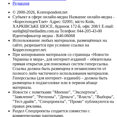
Редакция
© 2000-2026, Korrespondent.net
Субъект в сфере онлайн-медиа Название онлайн-медиа -
«КореспонденТ.net» Адрес: 02091, місто Київ,
ХАРКІВСЬКЕ ШОСЕ, будинок 172-Б, офіс 208/1 E-mail:
sunlight@mediadim.com.ua
Телефон: 044-205-43-00
Идентификатор медиа - R40-06068
Использование любых материалов, размещённых на
сайте, разрешается при условии ссылки на
Корреспондент.net.
При копировании материалов со страницы «Новости
Украины и мира», для интернет-изданий – обязательна
прямая открытая для поисковых систем гиперссылка.
Ссылка должна быть размещена в независимости от
полного либо частичного использования материалов.
Гиперссылка (для интернет- изданий) – должна быть
размещена в подзаголовке или в первом абзаце
материала.
Новости с пометками "Мнение", "Экспертиза",
"Заявление", "Регионы", "Деньги", "Власть", "Выборы",
"Тест-драйв", "Спецпроекты", "Промо" публикуются на
правах рекламы.
Раздел Спецпроекты создается совместно с
коммерческими партнерами.