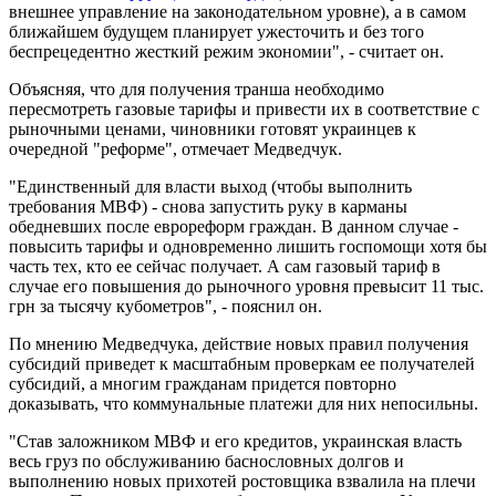
внешнее управление на законодательном уровне), а в самом
ближайшем будущем планирует ужесточить и без того
беспрецедентно жесткий режим экономии", - считает он.
Объясняя, что для получения транша необходимо
пересмотреть газовые тарифы и привести их в соответствие с
рыночными ценами, чиновники готовят украинцев к
очередной "реформе", отмечает Медведчук.
"Единственный для власти выход (чтобы выполнить
требования МВФ) - снова запустить руку в карманы
обедневших после еврореформ граждан. В данном случае -
повысить тарифы и одновременно лишить госпомощи хотя бы
часть тех, кто ее сейчас получает. А сам газовый тариф в
случае его повышения до рыночного уровня превысит 11 тыс.
грн за тысячу кубометров", - пояснил он.
По мнению Медведчука, действие новых правил получения
субсидий приведет к масштабным проверкам ее получателей
субсидий, а многим гражданам придется повторно
доказывать, что коммунальные платежи для них непосильны.
"Став заложником МВФ и его кредитов, украинская власть
весь груз по обслуживанию баснословных долгов и
выполнению новых прихотей ростовщика взвалила на плечи