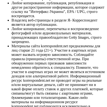
Любое копирование, публикация, републикация и
другое распространение информации, которое содержит
ссылку на "Интерфакс-Украина", EPA / UPG, строго
воспрещается.
Владелец веб-страницы в разделе Я- Корреспондент
является автор публикации.
Любое копирование, перепечатка и воспроизведение
фотографий и/или аудиовизуальных материалов,
принадлежащих правообладателю Getty Images, строго
запрещено.
Материалы сайта korrespondent.net предназначены для
лиц старше 21 года (21+). Участие в азартных играх
может вызвать игровую зависимость. Соблюдайте
правила (принципы) ответственной игры. При
обнаружении первых признаков зависимости
немедленно обратитесь к специалисту. Помните, что
участие в азартных играх не может являться источником
доходов или альтернативой работе. Информационный
ресурс korrespondent.net не проводит игры на реальные
и/или виртуальные деньги, сайт не принимает ни в
какой форме оплату ставок и других платежей, которые
связаны/могут быть связаны с азартными играми,
букмекерами или тотализаторами. Какие-либо
материалы на информационном ресурсе
korrespondent.net публикуются исключительно в