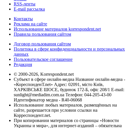
RSS-ленты
E-mail рассылка
Контакты
Реклама на сайте
Использование материалов korrespondent.net
Правила пользования сайтом
Договор пользования сайтом
Политика в сфере конфиденциальности и персональных
данных
Пользовательское соглашение
Редакция
© 2000-2026, Korrespondent.net
Субъект в сфере онлайн-медиа Название онлайн-медиа -
«КореспонденТ.net» Адрес: 02091, місто Київ,
ХАРКІВСЬКЕ ШОСЕ, будинок 172-Б, офіс 208/1 E-mail:
sunlight@mediadim.com.ua
Телефон: 044-205-43-00
Идентификатор медиа - R40-06068
Использование любых материалов, размещённых на
сайте, разрешается при условии ссылки на
Корреспондент.net.
При копировании материалов со страницы «Новости
Украины и мира», для интернет-изданий – обязательна