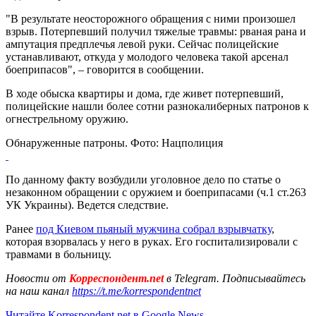
"В результате неосторожного обращения с ними произошел
взрыв. Потерпевший получил тяжелые травмы: рваная рана и
ампутация предплечья левой руки. Сейчас полицейские
устанавливают, откуда у молодого человека такой арсенал
боеприпасов", – говорится в сообщении.
В ходе обыска квартиры и дома, где живет потерпевший,
полицейские нашли более сотни разнокалиберных патронов к
огнестрельному оружию.
Обнаруженные патроны. Фото: Нацполиция
По данному факту возбудили уголовное дело по статье о
незаконном обращении с оружием и боеприпасами (ч.1 ст.263
УК Украины). Ведется следствие.
Ранее
под Киевом пьяный мужчина собрал взрывчатку
,
которая взорвалась у него в руках. Его госпитализировали с
травмами в больницу.
Новости от
Корреспондент.net
в Telegram. Подписывайтесь
на наш канал
https://t.me/korrespondentnet
Читайте Korrespondent.net в Google News