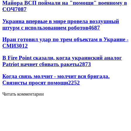
Майора ВСП поймали на "помощи" военному в
СОЧ
7087
Украина впервые в мире провела воздушный
штурм с использованием роботов
4687
Иран готовил удар по трем объектам в Украине -
СМИ
3012
В Fire Point сказали, когда украинский аналог
Patriot начнет сбивать ракеты
2873
Когда связь молчит - молчит вся бригада.
Связисты просят помощи
2252
Читать комментарии