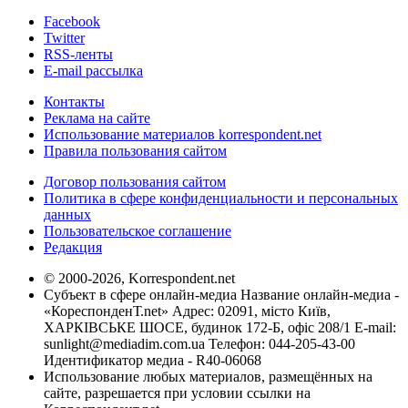
Facebook
Twitter
RSS-ленты
E-mail рассылка
Контакты
Реклама на сайте
Использование материалов korrespondent.net
Правила пользования сайтом
Договор пользования сайтом
Политика в сфере конфиденциальности и персональных
данных
Пользовательское соглашение
Редакция
© 2000-2026, Korrespondent.net
Субъект в сфере онлайн-медиа Название онлайн-медиа -
«КореспонденТ.net» Адрес: 02091, місто Київ,
ХАРКІВСЬКЕ ШОСЕ, будинок 172-Б, офіс 208/1 E-mail:
sunlight@mediadim.com.ua
Телефон: 044-205-43-00
Идентификатор медиа - R40-06068
Использование любых материалов, размещённых на
сайте, разрешается при условии ссылки на