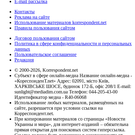
E-mail рассылка
Контакты
Реклама на сайте
Использование материалов korrespondent.net
Правила пользования сайтом
Договор пользования сайтом
Политика в сфере конфиденциальности и персональных
данных
Пользовательское соглашение
Редакция
© 2000-2026, Korrespondent.net
Субъект в сфере онлайн-медиа Название онлайн-медиа -
«КореспонденТ.net» Адрес: 02091, місто Київ,
ХАРКІВСЬКЕ ШОСЕ, будинок 172-Б, офіс 208/1 E-mail:
sunlight@mediadim.com.ua
Телефон: 044-205-43-00
Идентификатор медиа - R40-06068
Использование любых материалов, размещённых на
сайте, разрешается при условии ссылки на
Корреспондент.net.
При копировании материалов со страницы «Новости
Украины и мира», для интернет-изданий – обязательна
прямая открытая для поисковых систем гиперссылка.