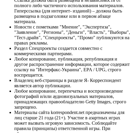
Ссылка должна быть размещена в независимости от
полного либо частичного использования материалов.
Гиперссылка (для интернет- изданий) – должна быть
размещена в подзаголовке или в первом абзаце
материала.
Новости с пометками "Мнение", "Экспертиза",
"Заявление", "Регионы", "Деньги", "Власть", "Выборы",
"Тест-драйв", "Спецпроекты", "Промо" публикуются на
правах рекламы.
Раздел Спецпроекты создается совместно с
коммерческими партнерами.
Любое копирование, публикация, републикация и
другое распространение информации, которое содержит
ссылку на "Интерфакс-Украина", EPA / UPG, строго
воспрещается.
Владелец веб-страницы в разделе Я- Корреспондент
является автор публикации.
Любое копирование, перепечатка и воспроизведение
фотографий и/или аудиовизуальных материалов,
принадлежащих правообладателю Getty Images, строго
запрещено.
Материалы сайта korrespondent.net предназначены для
лиц старше 21 года (21+). Участие в азартных играх
может вызвать игровую зависимость. Соблюдайте
правила (принципы) ответственной игры. При