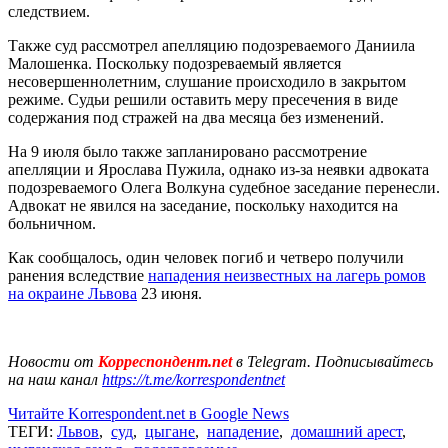
следствием.
Также суд рассмотрел апелляцию подозреваемого Даниила
Малошенка. Поскольку подозреваемый является
несовершеннолетним, слушание происходило в закрытом
режиме. Судьи решили оставить меру пресечения в виде
содержания под стражей на два месяца без изменений.
На 9 июля было также запланировано рассмотрение
апелляции и Ярослава Пужила, однако из-за неявки адвоката
подозреваемого Олега Волкуна судебное заседание перенесли.
Адвокат не явился на заседание, поскольку находится на
больничном.
Как сообщалось, один человек погиб и четверо получили
ранения вследствие
нападения неизвестных на лагерь ромов
на окраине Львова
23 июня.
Новости от
Корреспондент.net
в Telegram. Подписывайтесь
на наш канал
https://t.me/korrespondentnet
Читайте Korrespondent.net в Google News
ТЕГИ:
Львов
,
суд
,
цыгане
,
нападение
,
домашний арест
,