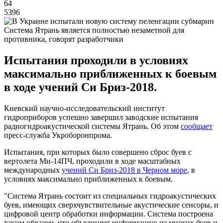
64
5396
Система Ятрань является полностью незаметной для
противника, говорят разработчики
Испытания проходили в условиях
максимально приближенных к боевым
в ходе учений Си Бриз-2018.
Киевский научно-исследовательский институт
гидроприборов успешно завершил заводские испытания
радиогидроакустической системы Ятрань. Об этом
сообщает
пресс-служба Укроборонпрома.
Испытания, при которых было совершено сброс буев с
вертолета Ми-14ПЧ, проходили в ходе масштабных
международных
учений Си Бриз-2018 в Черном море
, в
условиях максимально приближенных к боевым.
"Система Ятрань состоит из специальных гидроакустических
буев, имеющих сверхчувствительные акустические сенсоры, и
цифровой центр обработки информации. Система построена
таким образом, что объединяет информацию из многих буев и