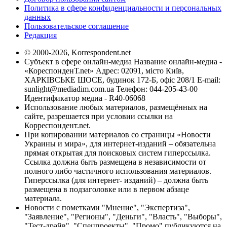
Политика в сфере конфиденциальности и персональных
данных
Пользовательское соглашение
Редакция
© 2000-2026, Korrespondent.net
Субъект в сфере онлайн-медиа Название онлайн-медиа -
«КореспонденТ.net» Адрес: 02091, місто Київ,
ХАРКІВСЬКЕ ШОСЕ, будинок 172-Б, офіс 208/1 E-mail:
sunlight@mediadim.com.ua
Телефон: 044-205-43-00
Идентификатор медиа - R40-06068
Использование любых материалов, размещённых на
сайте, разрешается при условии ссылки на
Корреспондент.net.
При копировании материалов со страницы «Новости
Украины и мира», для интернет-изданий – обязательна
прямая открытая для поисковых систем гиперссылка.
Ссылка должна быть размещена в независимости от
полного либо частичного использования материалов.
Гиперссылка (для интернет- изданий) – должна быть
размещена в подзаголовке или в первом абзаце
материала.
Новости с пометками "Мнение", "Экспертиза",
"Заявление", "Регионы", "Деньги", "Власть", "Выборы",
"Тест-драйв", "Спецпроекты", "Промо" публикуются на