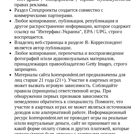
правах рекламы.
Раздел Спецпроекты создается совместно с
коммерческими партнерами.
Любое копирование, публикация, републикация и
другое распространение информации, которое содержит
ссылку на "Интерфакс-Украина", EPA / UPG, строго
воспрещается.
Владелец веб-страницы в разделе Я- Корреспондент
является автор публикации.
Любое копирование, перепечатка и воспроизведение
фотографий и/или аудиовизуальных материалов,
принадлежащих правообладателю Getty Images, строго
запрещено.
Материалы сайта korrespondent.net предназначены для
лиц старше 21 года (21+). Участие в азартных играх
может вызвать игровую зависимость. Соблюдайте
правила (принципы) ответственной игры. При
обнаружении первых признаков зависимости
немедленно обратитесь к специалисту. Помните, что
участие в азартных играх не может являться источником
доходов или альтернативой работе. Информационный
ресурс korrespondent.net не проводит игры на реальные
и/или виртуальные деньги, сайт не принимает ни в
какой форме оплату ставок и других платежей, которые
связаны/могут быть связаны с азартными играми,