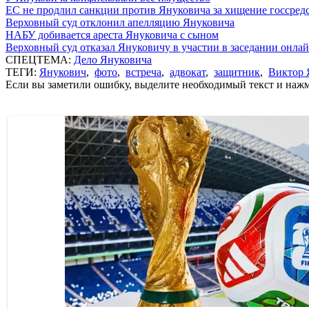
ЕС не продлил санкции против Януковича за хищение госсред
Верховный суд отклонил апелляцию Януковича
НАБУ добивается ареста Януковича с сыном
Верховный суд отказал Януковичу в участии в заседании онла
СПЕЦТЕМА:
Дело Януковича
ТЕГИ:
Янукович
,
фото
,
встреча
,
адвокат
,
защитник
,
Виктор 
Если вы заметили ошибку, выделите необходимый текст и нажми