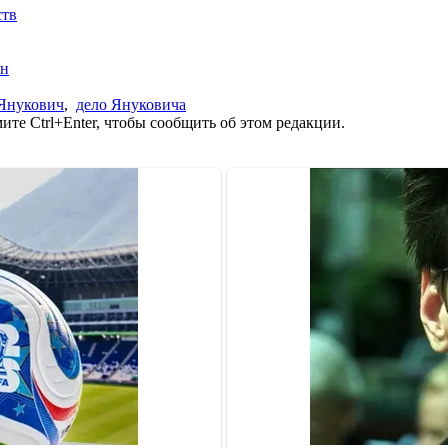
ств
йн
Янукович
,
дело Януковича
те Ctrl+Enter, чтобы сообщить об этом редакции.