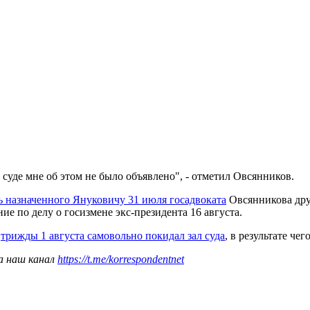
 суде мне об этом не было объявлено", - отметил Овсянников.
ь назначенного Януковичу 31 июля госадвоката
Овсянникова дру
е по делу о госизмене экс-президента 16 августа.
в
трижды 1 августа самовольно покидал зал суда
, в результате че
а наш канал
https://t.me/korrespondentnet