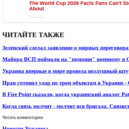
ЧИТАЙТЕ ТАКЖЕ
Зеленский сделал заявление о мирных переговора
Майора ВСП поймали на "помощи" военному в
Украина впервые в мире провела воздушный шту
Иран готовил удар по трем объектам в Украине 
В Fire Point сказали, когда украинский аналог Pa
Когда связь молчит - молчит вся бригада. Связи
Читать комментарии
Новости Украины