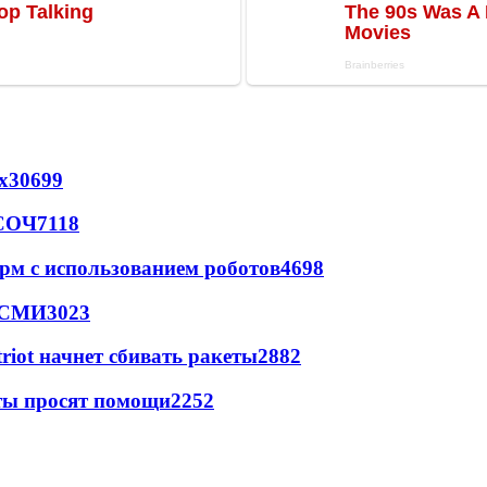
х
30699
 СОЧ
7118
рм с использованием роботов
4698
- СМИ
3023
triot начнет сбивать ракеты
2882
сты просят помощи
2252