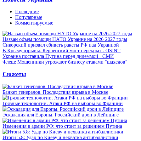
Последние
Популярные
Комментируемые
Назван объем помощи НАТО Украине на 2026-2027 годы
Сикорский призвал сбивать ракеты РФ над Украиной
В Крыму взрывы, Керченский мост перекрыт - OSINT
Украина поставила Путина перед дилеммой - СМИ
Флеш: Мошенники угрожают бизнесу атаками "шахедов"
Сюжеты
Банкет генералов. Последствия взрыва в Москве
Грязные технологии. Атаки РФ на выборы во Франции
Эскалация для Европы. Российский дрон в Лейпциге
Изменения в армии РФ: что стоит за решением Путина
Итоги 5.8: Удар по Киеву и нехватка антибаллистики