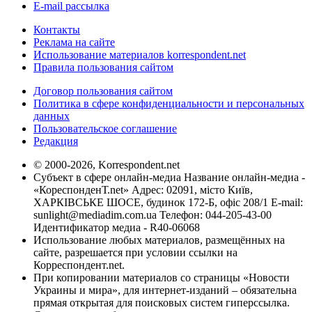
E-mail рассылка
Контакты
Реклама на сайте
Использование материалов korrespondent.net
Правила пользования сайтом
Договор пользования сайтом
Политика в сфере конфиденциальности и персональных
данных
Пользовательское соглашение
Редакция
© 2000-2026, Korrespondent.net
Субъект в сфере онлайн-медиа Название онлайн-медиа -
«КореспонденТ.net» Адрес: 02091, місто Київ,
ХАРКІВСЬКЕ ШОСЕ, будинок 172-Б, офіс 208/1 E-mail:
sunlight@mediadim.com.ua
Телефон: 044-205-43-00
Идентификатор медиа - R40-06068
Использование любых материалов, размещённых на
сайте, разрешается при условии ссылки на
Корреспондент.net.
При копировании материалов со страницы «Новости
Украины и мира», для интернет-изданий – обязательна
прямая открытая для поисковых систем гиперссылка.