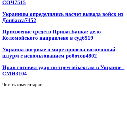
СОЧ
7515
Украинцы определились насчет вывода войск из
Донбасса
7452
Присвоение средств ПриватБанка: дело
Коломойского направлено в суд
6519
Украина впервые в мире провела воздушный
штурм с использованием роботов
4802
Иран готовил удар по трем объектам в Украине -
СМИ
3104
Читать комментарии