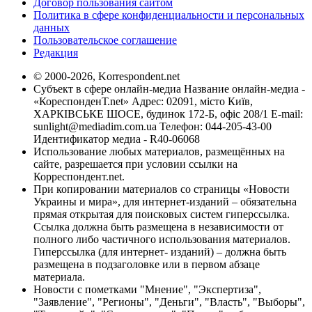
Договор пользования сайтом
Политика в сфере конфиденциальности и персональных
данных
Пользовательское соглашение
Редакция
© 2000-2026, Korrespondent.net
Субъект в сфере онлайн-медиа Название онлайн-медиа -
«КореспонденТ.net» Адрес: 02091, місто Київ,
ХАРКІВСЬКЕ ШОСЕ, будинок 172-Б, офіс 208/1 E-mail:
sunlight@mediadim.com.ua
Телефон: 044-205-43-00
Идентификатор медиа - R40-06068
Использование любых материалов, размещённых на
сайте, разрешается при условии ссылки на
Корреспондент.net.
При копировании материалов со страницы «Новости
Украины и мира», для интернет-изданий – обязательна
прямая открытая для поисковых систем гиперссылка.
Ссылка должна быть размещена в независимости от
полного либо частичного использования материалов.
Гиперссылка (для интернет- изданий) – должна быть
размещена в подзаголовке или в первом абзаце
материала.
Новости с пометками "Мнение", "Экспертиза",
"Заявление", "Регионы", "Деньги", "Власть", "Выборы",