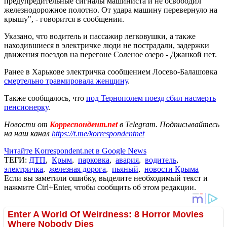
предупредительные сигналы машиниста и не освободил
железнодорожное полотно. От удара машину перевернуло на
крышу", - говорится в сообщении.
Указано, что водитель и пассажир легковушки, а также
находившиеся в электричке люди не пострадали, задержки
движения поездов на перегоне Соленое озеро - Джанкой нет.
Ранее в Харькове электричка сообщением Лосево-Балашовка
смертельно травмировала женщину
.
Также сообщалось, что
под Тернополем поезд сбил насмерть
пенсионерку
.
Новости от
Корреспондент.net
в Telegram. Подписывайтесь
на наш канал
https://t.me/korrespondentnet
Читайте Korrespondent.net в Google News
ТЕГИ:
ДТП
,
Крым
,
парковка
,
авария
,
водитель
,
электричка
,
железная дорога
,
пьяный
,
новости Крыма
Если вы заметили ошибку, выделите необходимый текст и
нажмите Ctrl+Enter, чтобы сообщить об этом редакции.