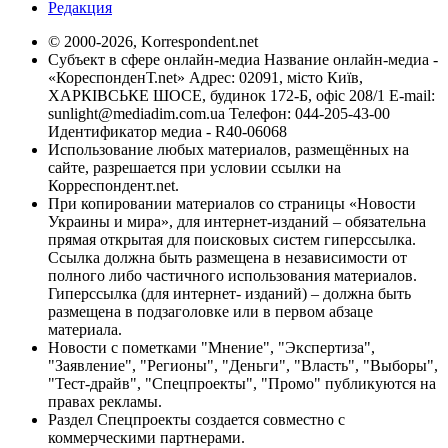
Редакция
© 2000-2026, Korrespondent.net
Субъект в сфере онлайн-медиа Название онлайн-медиа -
«КореспонденТ.net» Адрес: 02091, місто Київ,
ХАРКІВСЬКЕ ШОСЕ, будинок 172-Б, офіс 208/1 E-mail:
sunlight@mediadim.com.ua
Телефон: 044-205-43-00
Идентификатор медиа - R40-06068
Использование любых материалов, размещённых на
сайте, разрешается при условии ссылки на
Корреспондент.net.
При копировании материалов со страницы «Новости
Украины и мира», для интернет-изданий – обязательна
прямая открытая для поисковых систем гиперссылка.
Ссылка должна быть размещена в независимости от
полного либо частичного использования материалов.
Гиперссылка (для интернет- изданий) – должна быть
размещена в подзаголовке или в первом абзаце
материала.
Новости с пометками "Мнение", "Экспертиза",
"Заявление", "Регионы", "Деньги", "Власть", "Выборы",
"Тест-драйв", "Спецпроекты", "Промо" публикуются на
правах рекламы.
Раздел Спецпроекты создается совместно с
коммерческими партнерами.