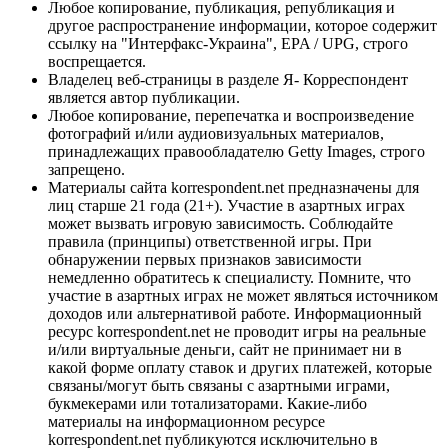
Любое копирование, публикация, републикация и
другое распространение информации, которое содержит
ссылку на "Интерфакс-Украина", EPA / UPG, строго
воспрещается.
Владелец веб-страницы в разделе Я- Корреспондент
является автор публикации.
Любое копирование, перепечатка и воспроизведение
фотографий и/или аудиовизуальных материалов,
принадлежащих правообладателю Getty Images, строго
запрещено.
Материалы сайта korrespondent.net предназначены для
лиц старше 21 года (21+). Участие в азартных играх
может вызвать игровую зависимость. Соблюдайте
правила (принципы) ответственной игры. При
обнаружении первых признаков зависимости
немедленно обратитесь к специалисту. Помните, что
участие в азартных играх не может являться источником
доходов или альтернативой работе. Информационный
ресурс korrespondent.net не проводит игры на реальные
и/или виртуальные деньги, сайт не принимает ни в
какой форме оплату ставок и других платежей, которые
связаны/могут быть связаны с азартными играми,
букмекерами или тотализаторами. Какие-либо
материалы на информационном ресурсе
korrespondent.net публикуются исключительно в