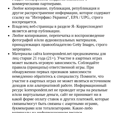
коммерческими партнерами.
Любое копирование, публикация, републикация и
другое распространение информации, которое содержит
ссылку на "Интерфакс-Украина", EPA / UPG, строго
воспрещается.
Владелец веб-страницы в разделе Я- Корреспондент
является автор публикации.
Любое копирование, перепечатка и воспроизведение
фотографий и/или аудиовизуальных материалов,
принадлежащих правообладателю Getty Images, строго
запрещено.
Материалы сайта korrespondent.net предназначены для
лиц старше 21 года (21+). Участие в азартных играх
может вызвать игровую зависимость. Соблюдайте
правила (принципы) ответственной игры. При
обнаружении первых признаков зависимости
немедленно обратитесь к специалисту. Помните, что
участие в азартных играх не может являться источником
доходов или альтернативой работе. Информационный
ресурс korrespondent.net не проводит игры на реальные
и/или виртуальные деньги, сайт не принимает ни в
какой форме оплату ставок и других платежей, которые
связаны/могут быть связаны с азартными играми,
букмекерами или тотализаторами. Какие-либо
материалы на информационном ресурсе