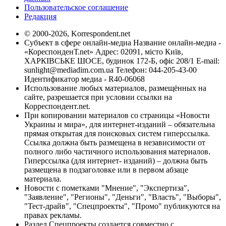
Пользовательское соглашение
Редакция
© 2000-2026, Korrespondent.net
Субъект в сфере онлайн-медиа Название онлайн-медиа -
«КореспонденТ.net» Адрес: 02091, місто Київ,
ХАРКІВСЬКЕ ШОСЕ, будинок 172-Б, офіс 208/1 E-mail:
sunlight@mediadim.com.ua
Телефон: 044-205-43-00
Идентификатор медиа - R40-06068
Использование любых материалов, размещённых на
сайте, разрешается при условии ссылки на
Корреспондент.net.
При копировании материалов со страницы «Новости
Украины и мира», для интернет-изданий – обязательна
прямая открытая для поисковых систем гиперссылка.
Ссылка должна быть размещена в независимости от
полного либо частичного использования материалов.
Гиперссылка (для интернет- изданий) – должна быть
размещена в подзаголовке или в первом абзаце
материала.
Новости с пометками "Мнение", "Экспертиза",
"Заявление", "Регионы", "Деньги", "Власть", "Выборы",
"Тест-драйв", "Спецпроекты", "Промо" публикуются на
правах рекламы.
Раздел Спецпроекты создается совместно с