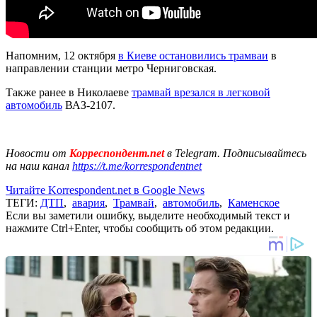
Напомним, 12 октября
в Киеве остановились трамваи
в
направлении станции метро Черниговская.
Также ранее в Николаеве
трамвай врезался в легковой
автомобиль
ВАЗ-2107.
Новости от
Корреспондент.net
в Telegram. Подписывайтесь
на наш канал
https://t.me/korrespondentnet
Читайте Korrespondent.net в Google News
ТЕГИ:
ДТП
,
авария
,
Трамвай
,
автомобиль
,
Каменское
Если вы заметили ошибку, выделите необходимый текст и
нажмите Ctrl+Enter, чтобы сообщить об этом редакции.