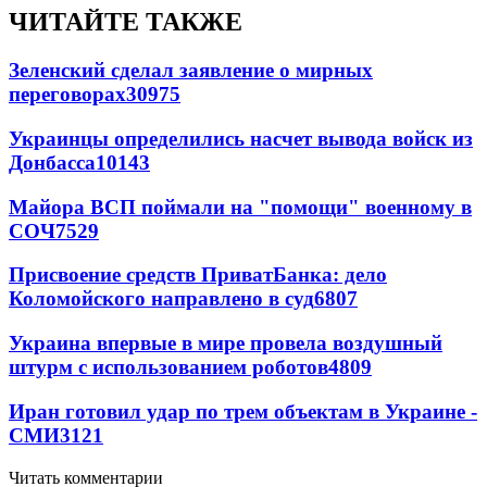
ЧИТАЙТЕ ТАКЖЕ
Зеленский сделал заявление о мирных
переговорах
30975
Украинцы определились насчет вывода войск из
Донбасса
10143
Майора ВСП поймали на "помощи" военному в
СОЧ
7529
Присвоение средств ПриватБанка: дело
Коломойского направлено в суд
6807
Украина впервые в мире провела воздушный
штурм с использованием роботов
4809
Иран готовил удар по трем объектам в Украине -
СМИ
3121
Читать комментарии