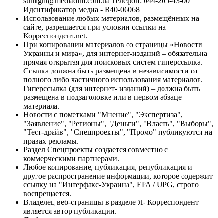
sunlight@mediadim.com.ua
Телефон: 044-205-43-00
Идентификатор медиа - R40-06068
Использование любых материалов, размещённых на
сайте, разрешается при условии ссылки на
Корреспондент.net.
При копировании материалов со страницы «Новости
Украины и мира», для интернет-изданий – обязательна
прямая открытая для поисковых систем гиперссылка.
Ссылка должна быть размещена в независимости от
полного либо частичного использования материалов.
Гиперссылка (для интернет- изданий) – должна быть
размещена в подзаголовке или в первом абзаце
материала.
Новости с пометками "Мнение", "Экспертиза",
"Заявление", "Регионы", "Деньги", "Власть", "Выборы",
"Тест-драйв", "Спецпроекты", "Промо" публикуются на
правах рекламы.
Раздел Спецпроекты создается совместно с
коммерческими партнерами.
Любое копирование, публикация, републикация и
другое распространение информации, которое содержит
ссылку на "Интерфакс-Украина", EPA / UPG, строго
воспрещается.
Владелец веб-страницы в разделе Я- Корреспондент
является автор публикации.