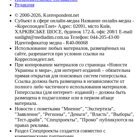
Редакция
© 2000-2026, Korrespondent.net
Субъект в сфере онлайн-медиа Название онлайн-медиа -
«КореспонденТ.net» Адрес: 02091, місто Київ,
ХАРКІВСЬКЕ ШОСЕ, будинок 172-Б, офіс 208/1 E-mail:
sunlight@mediadim.com.ua
Телефон: 044-205-43-00
Идентификатор медиа - R40-06068
Использование любых материалов, размещённых на
сайте, разрешается при условии ссылки на
Корреспондент.net.
При копировании материалов со страницы «Новости
Украины и мира», для интернет-изданий – обязательна
прямая открытая для поисковых систем гиперссылка.
Ссылка должна быть размещена в независимости от
полного либо частичного использования материалов.
Гиперссылка (для интернет- изданий) – должна быть
размещена в подзаголовке или в первом абзаце
материала.
Новости с пометками "Мнение", "Экспертиза",
"Заявление", "Регионы", "Деньги", "Власть", "Выборы",
"Тест-драйв", "Спецпроекты", "Промо" публикуются на
правах рекламы.
Раздел Спецпроекты создается совместно с
коммерческими партнерами.