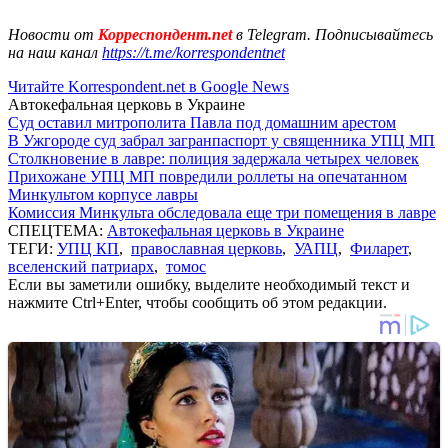
Новости от
Корреспондент.net
в Telegram. Подписывайтесь
на наш канал
https://t.me/korrespondentnet
Читайте Korrespondent.net в Google News
Автокефальная церковь в Украине
Суд оставил митрополита Павла под домашним арестом
В Ужгороде суд забрал загранпаспорт у священника УПЦ МП
Столкновение в лавре: полиция задержала четырех человек
Прихожане УПЦ МП повредили роллеты на опечатанном
Минкультом корпусе лавры
Комиссия Минкульта обследовала еще три помещения в лавре
СПЕЦТЕМА:
Автокефальная церковь в Украине
ТЕГИ:
УПЦ КП
,
православная церковь
,
УАПЦ
,
Филарет
,
вселенский патриарх
,
томос
Если вы заметили ошибку, выделите необходимый текст и
нажмите Ctrl+Enter, чтобы сообщить об этом редакции.