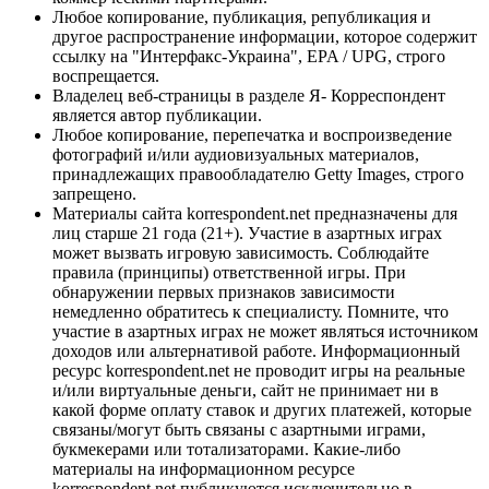
Любое копирование, публикация, републикация и
другое распространение информации, которое содержит
ссылку на "Интерфакс-Украина", EPA / UPG, строго
воспрещается.
Владелец веб-страницы в разделе Я- Корреспондент
является автор публикации.
Любое копирование, перепечатка и воспроизведение
фотографий и/или аудиовизуальных материалов,
принадлежащих правообладателю Getty Images, строго
запрещено.
Материалы сайта korrespondent.net предназначены для
лиц старше 21 года (21+). Участие в азартных играх
может вызвать игровую зависимость. Соблюдайте
правила (принципы) ответственной игры. При
обнаружении первых признаков зависимости
немедленно обратитесь к специалисту. Помните, что
участие в азартных играх не может являться источником
доходов или альтернативой работе. Информационный
ресурс korrespondent.net не проводит игры на реальные
и/или виртуальные деньги, сайт не принимает ни в
какой форме оплату ставок и других платежей, которые
связаны/могут быть связаны с азартными играми,
букмекерами или тотализаторами. Какие-либо
материалы на информационном ресурсе
korrespondent.net публикуются исключительно в