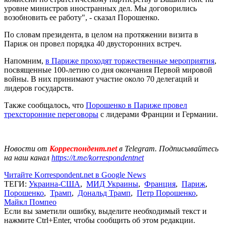
уровне министров иностранных дел. Мы договорились
возобновить ее работу", - сказал Порошенко.
По словам президента, в целом на протяжении визита в
Париж он провел порядка 40 двусторонних встреч.
Напомним,
в Париже проходят торжественные мероприятия
,
посвященные 100-летию со дня окончания Первой мировой
войны. В них принимают участие около 70 делегаций и
лидеров государств.
Также сообщалось, что
Порошенко в Париже провел
трехсторонние переговоры
с лидерами Франции и Германии.
Новости от
Корреспондент.net
в Telegram. Подписывайтесь
на наш канал
https://t.me/korrespondentnet
Читайте Korrespondent.net в Google News
ТЕГИ:
Украина-США
,
МИД Украины
,
Франция
,
Париж
,
Порошенко
,
Трамп
,
Дональд Трамп
,
Петр Порошенко
,
Майкл Помпео
Если вы заметили ошибку, выделите необходимый текст и
нажмите Ctrl+Enter, чтобы сообщить об этом редакции.