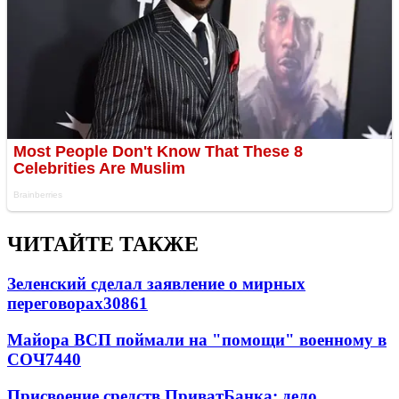
ЧИТАЙТЕ ТАКЖЕ
Зеленский сделал заявление о мирных
переговорах
30861
Майора ВСП поймали на "помощи" военному в
СОЧ
7440
Присвоение средств ПриватБанка: дело