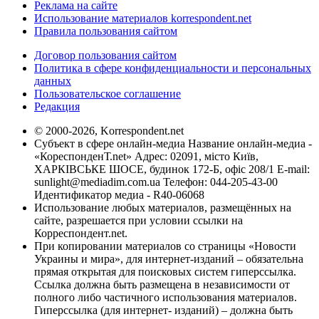
Реклама на сайте
Использование материалов korrespondent.net
Правила пользования сайтом
Договор пользования сайтом
Политика в сфере конфиденциальности и персональных
данных
Пользовательское соглашение
Редакция
© 2000-2026, Korrespondent.net
Субъект в сфере онлайн-медиа Название онлайн-медиа -
«КореспонденТ.net» Адрес: 02091, місто Київ,
ХАРКІВСЬКЕ ШОСЕ, будинок 172-Б, офіс 208/1 E-mail:
sunlight@mediadim.com.ua
Телефон: 044-205-43-00
Идентификатор медиа - R40-06068
Использование любых материалов, размещённых на
сайте, разрешается при условии ссылки на
Корреспондент.net.
При копировании материалов со страницы «Новости
Украины и мира», для интернет-изданий – обязательна
прямая открытая для поисковых систем гиперссылка.
Ссылка должна быть размещена в независимости от
полного либо частичного использования материалов.
Гиперссылка (для интернет- изданий) – должна быть