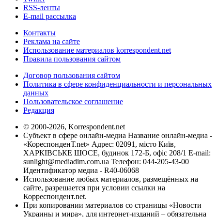
RSS-ленты
E-mail рассылка
Контакты
Реклама на сайте
Использование материалов korrespondent.net
Правила пользования сайтом
Договор пользования сайтом
Политика в сфере конфиденциальности и персональных
данных
Пользовательское соглашение
Редакция
© 2000-2026, Korrespondent.net
Субъект в сфере онлайн-медиа Название онлайн-медиа -
«КореспонденТ.net» Адрес: 02091, місто Київ,
ХАРКІВСЬКЕ ШОСЕ, будинок 172-Б, офіс 208/1 E-mail:
sunlight@mediadim.com.ua
Телефон: 044-205-43-00
Идентификатор медиа - R40-06068
Использование любых материалов, размещённых на
сайте, разрешается при условии ссылки на
Корреспондент.net.
При копировании материалов со страницы «Новости
Украины и мира», для интернет-изданий – обязательна