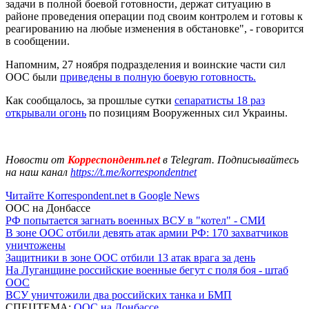
задачи в полной боевой готовности, держат ситуацию в
районе проведения операции под своим контролем и готовы к
реагированию на любые изменения в обстановке", - говорится
в сообщении.
Напомним, 27 ноября подразделения и воинские части сил
ООС были
приведены в полную боевую готовность.
Как сообщалось, за прошлые сутки
сепаратисты 18 раз
открывали огонь
по позициям Вооруженных сил Украины.
Новости от
Корреспондент.net
в Telegram. Подписывайтесь
на наш канал
https://t.me/korrespondentnet
Читайте Korrespondent.net в Google News
ООС на Донбассе
РФ попытается загнать военных ВСУ в "котел" - СМИ
В зоне ООС отбили девять атак армии РФ: 170 захватчиков
уничтожены
Защитники в зоне ООС отбили 13 атак врага за день
На Луганщине российские военные бегут с поля боя - штаб
ООС
ВСУ уничтожили два российских танка и БМП
СПЕЦТЕМА:
ООС на Донбассе