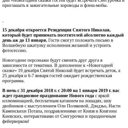
дни «Новогодней сказки гостей будет встречать Снегурочка и
приглашать в зажигательные хороводы и флеш-мобы.
15 декабря
откроется
Резиденция Святого Николая
,
который будет принимать посетителей абсолютно каждый
день аж до 13 января.
Гости смогут положить письмо в
Волшебную шкатулку исполнения желаний и устроить
фотосессию.
Новогодние персонажи будут сменять друг друга в
зависимости от тематики. В дополнение к «Новогодней
сказке» 19 декабря Святой Николай будет встречать деток, а
25 декабря и 6-7 января гостей ожидает рождественская
программа.
В ночь с 31 декабря 2018 г. с 20:00 на 1 января 2019 г.
вас
ждет
грандиозное празднование Нового года
с яркой
иллюминацией, бесплатным катанием на лошадях, шоу
двойников с выступлением Оли Поляковой, Дзидзьо, Насти
Каменскихи Потапа, поздравлениями от Князя и Княгини
Киевских, интерактивами от Снегурочки и праздничным
фейерверком!