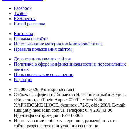
Facebook
Twitter
RSS-ленты
E-mail рассылка
Контакты
Реклама на сайте
Использование материалов korrespondent.net
Правила пользования сайтом
Договор пользования сайтом
Политика в сфере конфиденциальности и персональных
данных
Пользовательское соглашение
Редакция
© 2000-2026, Korrespondent.net
Субъект в сфере онлайн-медиа Название онлайн-медиа -
«КореспонденТ.net» Адрес: 02091, місто Київ,
ХАРКІВСЬКЕ ШОСЕ, будинок 172-Б, офіс 208/1 E-mail:
sunlight@mediadim.com.ua
Телефон: 044-205-43-00
Идентификатор медиа - R40-06068
Использование любых материалов, размещённых на
сайте, разрешается при условии ссылки на