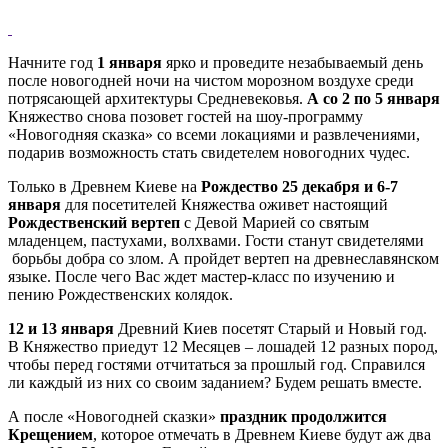
Начните год
1 января
ярко и проведите незабываемый день
после новогодней ночи на чистом морозном воздухе среди
потрясающей архитектуры Средневековья.
А со 2 по 5 января
Княжество снова позовет гостей на шоу-программу
«Новогодняя сказка» со всеми локациями и развлечениями,
подарив возможность стать свидетелем новогодних чудес.
Только в Древнем Киеве на
Рождество 25 декабря и 6-7
января
для посетителей Княжества оживет настоящий
Рождественский вертеп
с Девой Марией со святым
младенцем, пастухами, волхвами. Гости станут свидетелями
борьбы добра со злом. А пройдет вертеп на древнеславянском
языке. После чего Вас ждет мастер-класс по изучению и
пению Рождественских колядок.
12 и 13 января
Древний Киев посетят Старый и Новый год.
В Княжество приедут 12 Месяцев – лошадей 12 разных пород,
чтобы перед гостями отчитаться за прошлый год. Справился
ли каждый из них со своим заданием? Будем решать вместе.
А после «Новогодней сказки»
праздник продолжится
Крещением
, которое отмечать в Древнем Киеве будут аж два