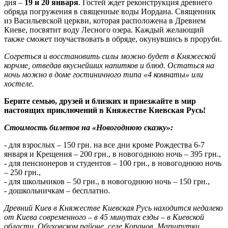
дня –
19 и 20 января
. Гостей ждет реконструкция древнего
обряда погружения в священные воды Иордана. Священник
из Васильевской церкви, которая расположена в Древнем
Киеве, посвятит воду Лесного озера. Каждый желающий
также сможет поучаствовать в обряде, окунувшись в проруби.
Согреться и восстановить силы можно будет в Княжеской
корчме, отведав вкуснейших напитков и блюд. Остаться на
ночь можно в доме гостиничного типа «4 комнаты» или
хостеле.
Берите семью, друзей и близких и приезжайте в мир
настоящих приключений в Княжестве Киевская Русь!
Стоимость билетов на «Новогоднюю сказку»:
- для взрослых – 150 грн. на все дни кроме Рождества 6-7
января и Крещения – 200 грн., в новогоднюю ночь – 395 грн.,
- для пенсионеров и студентов – 100 грн., в новогоднюю ночь
– 250 грн.,
- для школьников – 50 грн., в новогоднюю ночь – 150 грн.,
- дошкольничкам – бесплатно.
Древний Киев в Княжестве Киевская Русь находится недалеко
от Киева современного – в 45 минутах езды – в Киевской
области, Обуховском районе, селе Копачов. Маршрутки