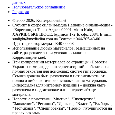
данных
Пользовательское соглашение
Редакция
© 2000-2026, Korrespondent.net
Субъект в сфере онлайн-медиа Название онлайн-медиа -
«КореспонденТ.net» Адрес: 02091, місто Київ,
ХАРКІВСЬКЕ ШОСЕ, будинок 172-Б, офіс 208/1 E-mail:
sunlight@mediadim.com.ua
Телефон: 044-205-43-00
Идентификатор медиа - R40-06068
Использование любых материалов, размещённых на
сайте, разрешается при условии ссылки на
Корреспондент.net.
При копировании материалов со страницы «Новости
Украины и мира», для интернет-изданий – обязательна
прямая открытая для поисковых систем гиперссылка.
Ссылка должна быть размещена в независимости от
полного либо частичного использования материалов.
Гиперссылка (для интернет- изданий) – должна быть
размещена в подзаголовке или в первом абзаце
материала.
Новости с пометками "Мнение", "Экспертиза",
"Заявление", "Регионы", "Деньги", "Власть", "Выборы",
"Тест-драйв", "Спецпроекты", "Промо" публикуются на
правах рекламы.