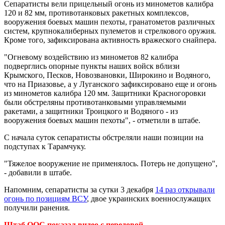
Сепаратисты вели прицельный огонь из минометов калибра
120 и 82 мм, противотанковых ракетных комплексов,
вооружения боевых машин пехоты, гранатометов различных
систем, крупнокалиберных пулеметов и стрелкового оружия.
Кроме того, зафиксирована активность вражеского снайпера.
"Огневому воздействию из минометов 82 калибра
подверглись опорные пункты наших войск вблизи
Крымского, Песков, Новозвановки, Широкино и Водяного,
что на Приазовье, а у Луганского зафиксировано еще и огонь
из минометов калибра 120 мм. Защитники Красногоровки
были обстреляны противотанковыми управляемыми
ракетами, а защитники Троицкого и Водяного - из
вооружения боевых машин пехоты", - отметили в штабе.
С начала суток сепаратисты обстреляли наши позиции на
подступах к Тарамчуку.
"Тяжелое вооружение не применялось. Потерь не допущено",
- добавили в штабе.
Напомним, сепаратисты за сутки 3 декабря
14 раз открывали
огонь по позициям ВСУ
, двое украинских военнослужащих
получили ранения.
Штаб ООС показал видео с передовой