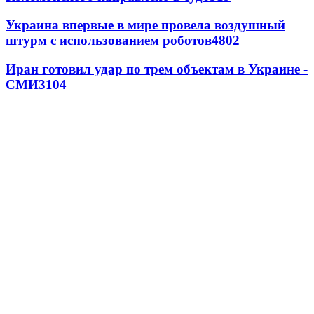
Украина впервые в мире провела воздушный
штурм с использованием роботов
4802
Иран готовил удар по трем объектам в Украине -
СМИ
3104