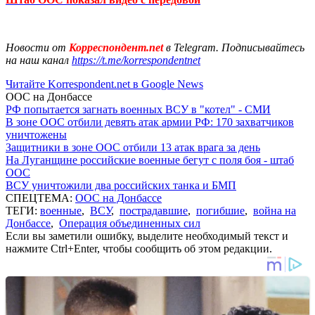
Новости от
Корреспондент.net
в Telegram. Подписывайтесь
на наш канал
https://t.me/korrespondentnet
Читайте Korrespondent.net в Google News
ООС на Донбассе
РФ попытается загнать военных ВСУ в "котел" - СМИ
В зоне ООС отбили девять атак армии РФ: 170 захватчиков
уничтожены
Защитники в зоне ООС отбили 13 атак врага за день
На Луганщине российские военные бегут с поля боя - штаб
ООС
ВСУ уничтожили два российских танка и БМП
СПЕЦТЕМА:
ООС на Донбассе
ТЕГИ:
военные
,
ВСУ
,
пострадавшие
,
погибшие
,
война на
Донбассе
,
Операция объединенных сил
Если вы заметили ошибку, выделите необходимый текст и
нажмите Ctrl+Enter, чтобы сообщить об этом редакции.