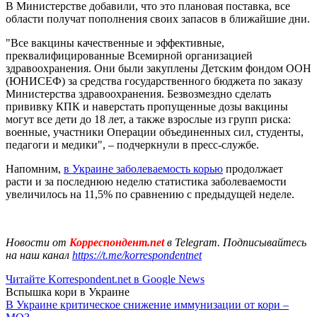
В Министерстве добавили, что это плановая поставка, все
области получат пополнения своих запасов в ближайшие дни.
"Все вакцины качественные и эффективные,
преквалифицированные Всемирной организацией
здравоохранения. Они были закуплены Детским фондом ООН
(ЮНИСЕФ) за средства государственного бюджета по заказу
Министерства здравоохранения. Безвозмездно сделать
прививку КПК и наверстать пропущенные дозы вакцины
могут все дети до 18 лет, а также взрослые из групп риска:
военные, участники Операции объединенных сил, студенты,
педагоги и медики", – подчеркнули в пресс-службе.
Напомним,
в Украине заболеваемость корью
продолжает
расти и за последнюю неделю статистика заболеваемости
увеличилось на 11,5% по сравнению с предыдущей неделе.
Новости от
Корреспондент.net
в Telegram. Подписывайтесь
на наш канал
https://t.me/korrespondentnet
Читайте Korrespondent.net в Google News
Вспышка кори в Украине
В Украине критическое снижение иммунизации от кори –