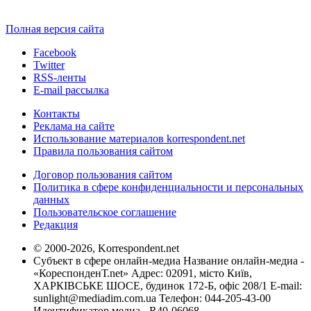
Полная версия сайта
Facebook
Twitter
RSS-ленты
E-mail рассылка
Контакты
Реклама на сайте
Использование материалов korrespondent.net
Правила пользования сайтом
Договор пользования сайтом
Политика в сфере конфиденциальности и персональных
данных
Пользовательское соглашение
Редакция
© 2000-2026, Korrespondent.net
Субъект в сфере онлайн-медиа Название онлайн-медиа -
«КореспонденТ.net» Адрес: 02091, місто Київ,
ХАРКІВСЬКЕ ШОСЕ, будинок 172-Б, офіс 208/1 E-mail:
sunlight@mediadim.com.ua
Телефон: 044-205-43-00
Идентификатор медиа - R40-06068