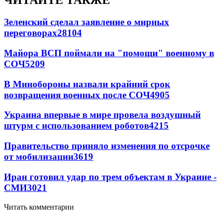
ЧИТАЙТЕ ТАКЖЕ
Зеленский сделал заявление о мирных
переговорах
28104
Майора ВСП поймали на "помощи" военному в
СОЧ
5209
В Минобороны назвали крайний срок
возвращения военных после СОЧ
4905
Украина впервые в мире провела воздушный
штурм с использованием роботов
4215
Правительство приняло изменения по отсрочке
от мобилизации
3619
Иран готовил удар по трем объектам в Украине -
СМИ
3021
Читать комментарии