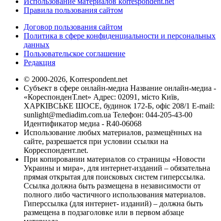
Использование материалов korrespondent.net
Правила пользования сайтом
Договор пользования сайтом
Политика в сфере конфиденциальности и персональных
данных
Пользовательское соглашение
Редакция
© 2000-2026, Korrespondent.net
Субъект в сфере онлайн-медиа Название онлайн-медиа -
«КореспонденТ.net» Адрес: 02091, місто Київ,
ХАРКІВСЬКЕ ШОСЕ, будинок 172-Б, офіс 208/1 E-mail:
sunlight@mediadim.com.ua
Телефон: 044-205-43-00
Идентификатор медиа - R40-06068
Использование любых материалов, размещённых на
сайте, разрешается при условии ссылки на
Корреспондент.net.
При копировании материалов со страницы «Новости
Украины и мира», для интернет-изданий – обязательна
прямая открытая для поисковых систем гиперссылка.
Ссылка должна быть размещена в независимости от
полного либо частичного использования материалов.
Гиперссылка (для интернет- изданий) – должна быть
размещена в подзаголовке или в первом абзаце