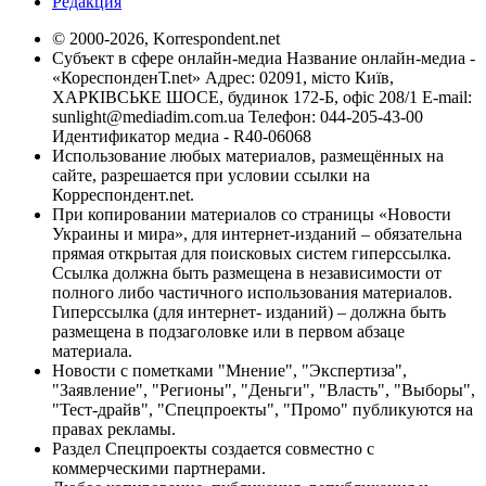
Редакция
© 2000-2026, Korrespondent.net
Субъект в сфере онлайн-медиа Название онлайн-медиа -
«КореспонденТ.net» Адрес: 02091, місто Київ,
ХАРКІВСЬКЕ ШОСЕ, будинок 172-Б, офіс 208/1 E-mail:
sunlight@mediadim.com.ua
Телефон: 044-205-43-00
Идентификатор медиа - R40-06068
Использование любых материалов, размещённых на
сайте, разрешается при условии ссылки на
Корреспондент.net.
При копировании материалов со страницы «Новости
Украины и мира», для интернет-изданий – обязательна
прямая открытая для поисковых систем гиперссылка.
Ссылка должна быть размещена в независимости от
полного либо частичного использования материалов.
Гиперссылка (для интернет- изданий) – должна быть
размещена в подзаголовке или в первом абзаце
материала.
Новости с пометками "Мнение", "Экспертиза",
"Заявление", "Регионы", "Деньги", "Власть", "Выборы",
"Тест-драйв", "Спецпроекты", "Промо" публикуются на
правах рекламы.
Раздел Спецпроекты создается совместно с
коммерческими партнерами.