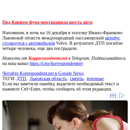
Под Киевом фура протаранила шесть авто
Напомним, в ночь на 16 декабря в поселке Ивано-Франково
Львовской области международный пассажирский
автобус
столкнулся с автомобилем
Volvo. В результате ДТП погибли
четыре человека, еще два пострадали.
Новости от
Корреспондент.net
в Telegram. Подписывайтесь
на наш канал
https://t.me/korrespondentnet
Читайте Korrespondent.net в Google News
ТЕГИ:
ДТП
,
Львовская область
,
смерть
,
военные
Если вы заметили ошибку, выделите необходимый текст и
нажмите Ctrl+Enter, чтобы сообщить об этом редакции.