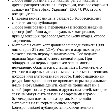
Любое копирование, публикация, републикация и
другое распространение информации, которое содержит
ссылку на "Интерфакс-Украина", EPA / UPG, строго
воспрещается.
Владелец веб-страницы в разделе Я- Корреспондент
является автор публикации.
Любое копирование, перепечатка и воспроизведение
фотографий и/или аудиовизуальных материалов,
принадлежащих правообладателю Getty Images, строго
запрещено.
Материалы сайта korrespondent.net предназначены для
лиц старше 21 года (21+). Участие в азартных играх
может вызвать игровую зависимость. Соблюдайте
правила (принципы) ответственной игры. При
обнаружении первых признаков зависимости
немедленно обратитесь к специалисту. Помните, что
участие в азартных играх не может являться источником
доходов или альтернативой работе. Информационный
ресурс korrespondent.net не проводит игры на реальные
и/или виртуальные деньги, сайт не принимает ни в
какой форме оплату ставок и других платежей, которые
связаны/могут быть связаны с азартными играми,
букмекерами или тотализаторами. Какие-либо
материалы на информационном ресурсе
korrespondent.net публикуются исключительно в