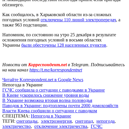
облэнерго.
Как сообщалось, в Харьковской области из-за сложных
погодных условий
отключены 110 линий электропередач
, а
также 963 подстанции.
Напомним, по состоянию на утро 25 декабря в результате
осложнения погодных условий в восьми областях
Украины
были обесточены 128 населенных пунктов
.
Новости от
Корреспондент.net
в Telegram. Подписывайтесь
на наш канал
https://t.me/korrespondentnet
Читайте Korrespondent.net в Google News
Непогода в Украине
ГСЧС сообщила о ситуации с паводками в Украине
В Киеве ускорилось снижение уровня воды
В Украине возможна вторая волна половодья
Паводок в Украине: подтоплены почти 2000 домохозяйств
Власти Киева сообщили о ситуации с паводком
СПЕЦТЕМА:
Непогода в Украине
ТЕГИ:
снегопады
,
электроэнергия
,
снегопад
,
непогода
,
электричество
,
отключение электричества
,
ГСЧС