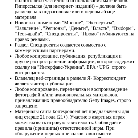
полного либо частичного использования материалов.
Гиперссылка (для интернет- изданий) – должна быть
размещена в подзаголовке или в первом абзаце
материала.
Новости с пометками "Мнение", "Экспертиза",
"Заявление", "Регионы", "Деньги", "Власть", "Выборы",
"Тест-драйв", "Спецпроекты", "Промо" публикуются на
правах рекламы.
Раздел Спецпроекты создается совместно с
коммерческими партнерами.
Любое копирование, публикация, републикация и
другое распространение информации, которое содержит
ссылку на "Интерфакс-Украина", EPA / UPG, строго
воспрещается.
Владелец веб-страницы в разделе Я- Корреспондент
является автор публикации.
Любое копирование, перепечатка и воспроизведение
фотографий и/или аудиовизуальных материалов,
принадлежащих правообладателю Getty Images, строго
запрещено.
Материалы сайта korrespondent.net предназначены для
лиц старше 21 года (21+). Участие в азартных играх
может вызвать игровую зависимость. Соблюдайте
правила (принципы) ответственной игры. При
обнаружении первых признаков зависимости