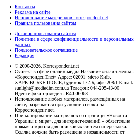
Контакты
Реклама на сайте
Использование материалов korrespondent.net
Правила пользования сайтом
Договор пользования сайтом
Политика в сфере конфиденциальности и персональных
данных
Пользовательское соглашение
Редакция
© 2000-2026, Korrespondent.net
Субъект в сфере онлайн-медиа Название онлайн-медиа -
«КореспонденТ.net» Адрес: 02091, місто Київ,
ХАРКІВСЬКЕ ШОСЕ, будинок 172-Б, офіс 208/1 E-mail:
sunlight@mediadim.com.ua
Телефон: 044-205-43-00
Идентификатор медиа - R40-06068
Использование любых материалов, размещённых на
сайте, разрешается при условии ссылки на
Корреспондент.net.
При копировании материалов со страницы «Новости
Украины и мира», для интернет-изданий – обязательна
прямая открытая для поисковых систем гиперссылка.
Ссылка должна быть размещена в независимости от