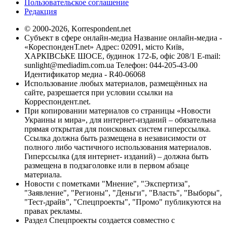
Пользовательское соглашение
Редакция
© 2000-2026, Korrespondent.net
Субъект в сфере онлайн-медиа Название онлайн-медиа -
«КореспонденТ.net» Адрес: 02091, місто Київ,
ХАРКІВСЬКЕ ШОСЕ, будинок 172-Б, офіс 208/1 E-mail:
sunlight@mediadim.com.ua
Телефон: 044-205-43-00
Идентификатор медиа - R40-06068
Использование любых материалов, размещённых на
сайте, разрешается при условии ссылки на
Корреспондент.net.
При копировании материалов со страницы «Новости
Украины и мира», для интернет-изданий – обязательна
прямая открытая для поисковых систем гиперссылка.
Ссылка должна быть размещена в независимости от
полного либо частичного использования материалов.
Гиперссылка (для интернет- изданий) – должна быть
размещена в подзаголовке или в первом абзаце
материала.
Новости с пометками "Мнение", "Экспертиза",
"Заявление", "Регионы", "Деньги", "Власть", "Выборы",
"Тест-драйв", "Спецпроекты", "Промо" публикуются на
правах рекламы.
Раздел Спецпроекты создается совместно с