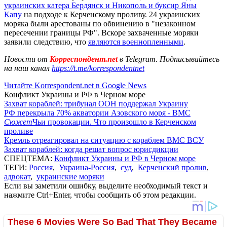
украинских катера Бердянск и Никополь и буксир Яны
Капу
на подходе к Керченскому проливу. 24 украинских
моряка были арестованы по обвинению в "незаконном
пересечении границы РФ". Вскоре захваченные моряки
заявили следствию, что
являются военнопленными
.
Новости от
Корреспондент.net
в Telegram. Подписывайтесь
на наш канал
https://t.me/korrespondentnet
Читайте Korrespondent.net в Google News
Конфликт Украины и РФ в Черном море
Захват кораблей: трибунал ООН поддержал Украину
РФ перекрыла 70% акватории Азовского моря - ВМС
Сюжет
Чьи провокации. Что произошло в Керченском
проливе
Кремль отреагировал на ситуацию с кораблем ВМС ВСУ
Захват кораблей: когда решат вопрос юрисдикции
СПЕЦТЕМА:
Конфликт Украины и РФ в Черном море
ТЕГИ:
Россия
,
Украина-Россия
,
суд
,
Керченский пролив
,
адвокат
,
украинские моряки
Если вы заметили ошибку, выделите необходимый текст и
нажмите Ctrl+Enter, чтобы сообщить об этом редакции.