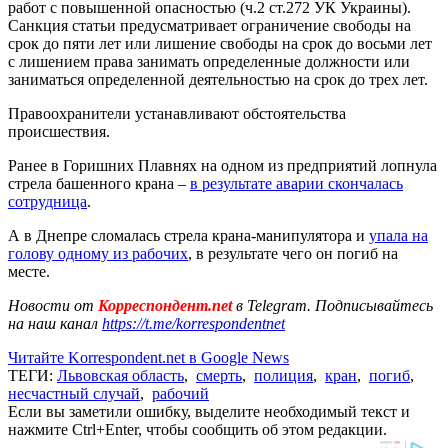
работ с повышенной опасностью (ч.2 ст.272 УК Украины).
Санкция статьи предусматривает ограничение свободы на
срок до пяти лет или лишение свободы на срок до восьми лет
с лишением права занимать определенные должности или
заниматься определенной деятельностью на срок до трех лет.
Правоохранители устанавливают обстоятельства
происшествия.
Ранее в Горишних Плавнях на одном из предприятий лопнула
стрела башенного крана –
в результате аварии скончалась
сотрудница
.
А в Днепре сломалась стрела крана-манипулятора и
упала на
голову одному из рабочих
, в результате чего он погиб на
месте.
Новости от
Корреспондент.net
в Telegram. Подписывайтесь
на наш канал
https://t.me/korrespondentnet
Читайте Korrespondent.net в Google News
ТЕГИ:
Львовская область
,
смерть
,
полиция
,
кран
,
погиб
,
несчастный случай
,
рабочий
Если вы заметили ошибку, выделите необходимый текст и
нажмите Ctrl+Enter, чтобы сообщить об этом редакции.