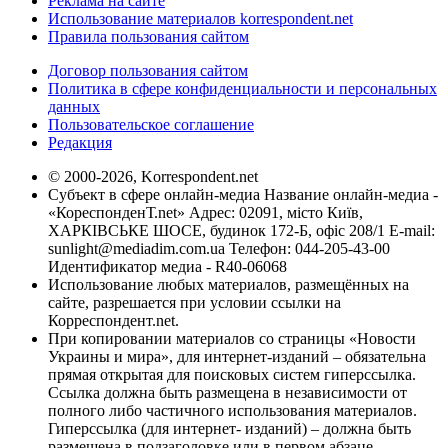
Реклама на сайте
Использование материалов korrespondent.net
Правила пользования сайтом
Договор пользования сайтом
Политика в сфере конфиденциальности и персональных
данных
Пользовательское соглашение
Редакция
© 2000-2026, Korrespondent.net
Субъект в сфере онлайн-медиа Название онлайн-медиа -
«КореспонденТ.net» Адрес: 02091, місто Київ,
ХАРКІВСЬКЕ ШОСЕ, будинок 172-Б, офіс 208/1 E-mail:
sunlight@mediadim.com.ua
Телефон: 044-205-43-00
Идентификатор медиа - R40-06068
Использование любых материалов, размещённых на
сайте, разрешается при условии ссылки на
Корреспондент.net.
При копировании материалов со страницы «Новости
Украины и мира», для интернет-изданий – обязательна
прямая открытая для поисковых систем гиперссылка.
Ссылка должна быть размещена в независимости от
полного либо частичного использования материалов.
Гиперссылка (для интернет- изданий) – должна быть
размещена в подзаголовке или в первом абзаце