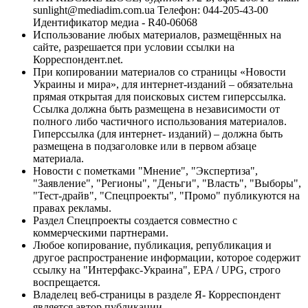
sunlight@mediadim.com.ua
Телефон: 044-205-43-00
Идентификатор медиа - R40-06068
Использование любых материалов, размещённых на
сайте, разрешается при условии ссылки на
Корреспондент.net.
При копировании материалов со страницы «Новости
Украины и мира», для интернет-изданий – обязательна
прямая открытая для поисковых систем гиперссылка.
Ссылка должна быть размещена в независимости от
полного либо частичного использования материалов.
Гиперссылка (для интернет- изданий) – должна быть
размещена в подзаголовке или в первом абзаце
материала.
Новости с пометками "Мнение", "Экспертиза",
"Заявление", "Регионы", "Деньги", "Власть", "Выборы",
"Тест-драйв", "Спецпроекты", "Промо" публикуются на
правах рекламы.
Раздел Спецпроекты создается совместно с
коммерческими партнерами.
Любое копирование, публикация, републикация и
другое распространение информации, которое содержит
ссылку на "Интерфакс-Украина", EPA / UPG, строго
воспрещается.
Владелец веб-страницы в разделе Я- Корреспондент
является автор публикации.