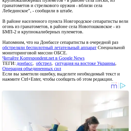
крупнокалиберных пулеметов - в районе села Пески, из
гранатометов и стрелкового оружия - вблизи села
Лебединское", - сообщили в штабе.
В районе населенного пункта Новгородское сепаратисты вели
огонь из гранатометов, в районе села Новотошковское - из
БМП-2 и крупнокалиберных пулеметов.
Напомним, что на Донбассе сепаратисты в очередной раз
обстреляли беспилотный летательный аппарат
Специальной
мониторинговой миссии ОБСЕ.
Читайте Korrespondent.net в Google News
ТЕГИ:
донбасс
,
обстрел
,
ситуация на востоке Украины
,
Операция объединенных сил
Если вы заметили ошибку, выделите необходимый текст и
нажмите Ctrl+Enter, чтобы сообщить об этом редакции.