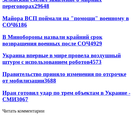
переговорах
29648
Майора ВСП поймали на "помощи" военному в
СОЧ
6186
В Минобороны назвали крайний срок
возвращения военных после СОЧ
4929
Украина впервые в мире провела воздушный
штурм с использованием роботов
4573
Правительство приняло изменения по отсрочке
от мобилизации
3688
Иран готовил удар по трем объектам в Украине -
СМИ
3067
Читать комментарии