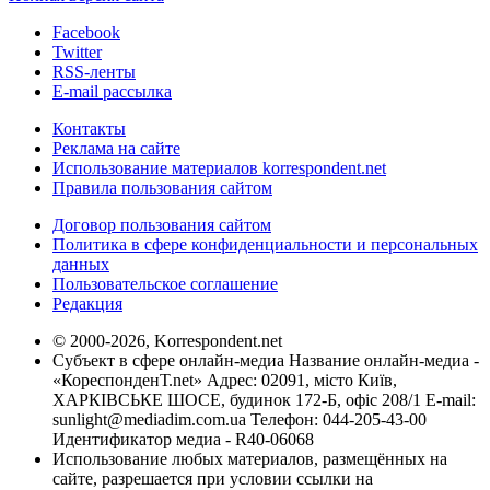
Facebook
Twitter
RSS-ленты
E-mail рассылка
Контакты
Реклама на сайте
Использование материалов korrespondent.net
Правила пользования сайтом
Договор пользования сайтом
Политика в сфере конфиденциальности и персональных
данных
Пользовательское соглашение
Редакция
© 2000-2026, Korrespondent.net
Субъект в сфере онлайн-медиа Название онлайн-медиа -
«КореспонденТ.net» Адрес: 02091, місто Київ,
ХАРКІВСЬКЕ ШОСЕ, будинок 172-Б, офіс 208/1 E-mail:
sunlight@mediadim.com.ua
Телефон: 044-205-43-00
Идентификатор медиа - R40-06068
Использование любых материалов, размещённых на
сайте, разрешается при условии ссылки на