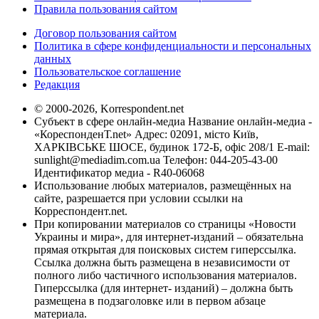
Правила пользования сайтом
Договор пользования сайтом
Политика в сфере конфиденциальности и персональных
данных
Пользовательское соглашение
Редакция
© 2000-2026, Korrespondent.net
Субъект в сфере онлайн-медиа Название онлайн-медиа -
«КореспонденТ.net» Адрес: 02091, місто Київ,
ХАРКІВСЬКЕ ШОСЕ, будинок 172-Б, офіс 208/1 E-mail:
sunlight@mediadim.com.ua
Телефон: 044-205-43-00
Идентификатор медиа - R40-06068
Использование любых материалов, размещённых на
сайте, разрешается при условии ссылки на
Корреспондент.net.
При копировании материалов со страницы «Новости
Украины и мира», для интернет-изданий – обязательна
прямая открытая для поисковых систем гиперссылка.
Ссылка должна быть размещена в независимости от
полного либо частичного использования материалов.
Гиперссылка (для интернет- изданий) – должна быть
размещена в подзаголовке или в первом абзаце
материала.