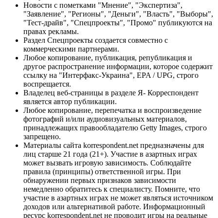
Новости с пометками "Мнение", "Экспертиза",
"Заявление", "Регионы", "Деньги", "Власть", "Выборы",
"Тест-драйв", "Спецпроекты", "Промо" публикуются на
правах рекламы.
Раздел Спецпроекты создается совместно с
коммерческими партнерами.
Любое копирование, публикация, републикация и
другое распространение информации, которое содержит
ссылку на "Интерфакс-Украина", EPA / UPG, строго
воспрещается.
Владелец веб-страницы в разделе Я- Корреспондент
является автор публикации.
Любое копирование, перепечатка и воспроизведение
фотографий и/или аудиовизуальных материалов,
принадлежащих правообладателю Getty Images, строго
запрещено.
Материалы сайта korrespondent.net предназначены для
лиц старше 21 года (21+). Участие в азартных играх
может вызвать игровую зависимость. Соблюдайте
правила (принципы) ответственной игры. При
обнаружении первых признаков зависимости
немедленно обратитесь к специалисту. Помните, что
участие в азартных играх не может являться источником
доходов или альтернативой работе. Информационный
ресурс korrespondent.net не проводит игры на реальные