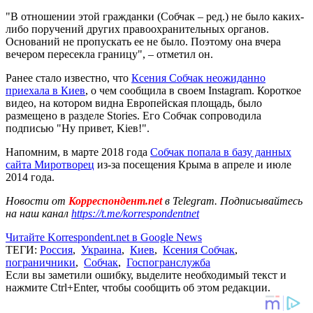
"В отношении этой гражданки (Собчак – ред.) не было каких-
либо поручений других правоохранительных органов.
Оснований не пропускать ее не было. Поэтому она вчера
вечером пересекла границу", – отметил он.
Ранее стало известно, что
Ксения Собчак неожиданно
приехала в Киев
, о чем сообщила в своем Instagram. Короткое
видео, на котором видна Европейская площадь, было
размещено в разделе Stories. Его Собчак сопроводила
подписью "Ну привет, Kiев!".
Напомним, в марте 2018 года
Собчак попала в базу данных
сайта Миротворец
из-за посещения Крыма в апреле и июле
2014 года.
Новости от
Корреспондент.net
в Telegram. Подписывайтесь
на наш канал
https://t.me/korrespondentnet
Читайте Korrespondent.net в Google News
ТЕГИ:
Россия
,
Украина
,
Киев
,
Ксения Собчак
,
пограничники
,
Собчак
,
Госпогранслужба
Если вы заметили ошибку, выделите необходимый текст и
нажмите Ctrl+Enter, чтобы сообщить об этом редакции.