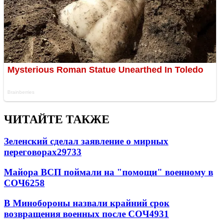
ЧИТАЙТЕ ТАКЖЕ
Зеленский сделал заявление о мирных
переговорах
29733
Майора ВСП поймали на "помощи" военному в
СОЧ
6258
В Минобороны назвали крайний срок
возвращения военных после СОЧ
4931