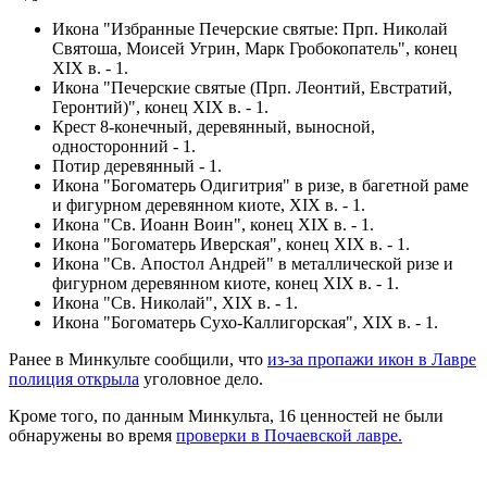
Икона "Избранные Печерские святые: Прп. Николай
Святоша, Моисей Угрин, Марк Гробокопатель", конец
XIX в. - 1.
Икона "Печерские святые (Прп. Леонтий, Евстратий,
Геронтий)", конец XIX в. - 1.
Крест 8-конечный, деревянный, выносной,
односторонний - 1.
Потир деревянный - 1.
Икона "Богоматерь Одигитрия" в ризе, в багетной раме
и фигурном деревянном киоте, XIX в. - 1.
Икона "Св. Иоанн Воин", конец XIX в. - 1.
Икона "Богоматерь Иверская", конец XIX в. - 1.
Икона "Св. Апостол Андрей" в металлической ризе и
фигурном деревянном киоте, конец XIX в. - 1.
Икона "Св. Николай", XIX в. - 1.
Икона "Богоматерь Сухо-Каллигорская", XIX в. - 1.
Ранее в Минкульте сообщили, что
из-за пропажи икон в Лавре
полиция открыла
уголовное дело.
Кроме того, по данным Минкульта, 16 ценностей не были
обнаружены во время
проверки в Почаевской лавре.