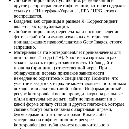
Любое копирование, публикация, републикация и
другое распространение информации, которое содержит
ссылку на "Интерфакс-Украина", EPA / UPG, строго
воспрещается.
Владелец веб-страницы в разделе Я- Корреспондент
является автор публикации.
Любое копирование, перепечатка и воспроизведение
фотографий и/или аудиовизуальных материалов,
принадлежащих правообладателю Getty Images, строго
запрещено.
Материалы сайта korrespondent.net предназначены для
лиц старше 21 года (21+). Участие в азартных играх
может вызвать игровую зависимость. Соблюдайте
правила (принципы) ответственной игры. При
обнаружении первых признаков зависимости
немедленно обратитесь к специалисту. Помните, что
участие в азартных играх не может являться источником
доходов или альтернативой работе. Информационный
ресурс korrespondent.net не проводит игры на реальные
и/или виртуальные деньги, сайт не принимает ни в
какой форме оплату ставок и других платежей, которые
связаны/могут быть связаны с азартными играми,
букмекерами или тотализаторами. Какие-либо
материалы на информационном ресурсе
korrespondent.net публикуются исключительно в