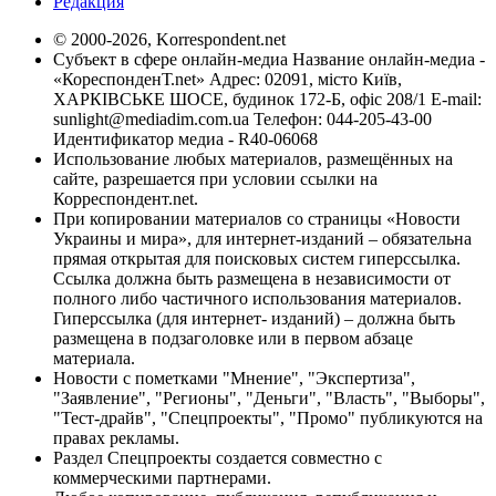
Редакция
© 2000-2026, Korrespondent.net
Субъект в сфере онлайн-медиа Название онлайн-медиа -
«КореспонденТ.net» Адрес: 02091, місто Київ,
ХАРКІВСЬКЕ ШОСЕ, будинок 172-Б, офіс 208/1 E-mail:
sunlight@mediadim.com.ua
Телефон: 044-205-43-00
Идентификатор медиа - R40-06068
Использование любых материалов, размещённых на
сайте, разрешается при условии ссылки на
Корреспондент.net.
При копировании материалов со страницы «Новости
Украины и мира», для интернет-изданий – обязательна
прямая открытая для поисковых систем гиперссылка.
Ссылка должна быть размещена в независимости от
полного либо частичного использования материалов.
Гиперссылка (для интернет- изданий) – должна быть
размещена в подзаголовке или в первом абзаце
материала.
Новости с пометками "Мнение", "Экспертиза",
"Заявление", "Регионы", "Деньги", "Власть", "Выборы",
"Тест-драйв", "Спецпроекты", "Промо" публикуются на
правах рекламы.
Раздел Спецпроекты создается совместно с
коммерческими партнерами.