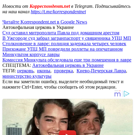
Новости от
Корреспондент.net
в Telegram. Подписывайтесь
на наш канал
https://t.me/korrespondentnet
Читайте Korrespondent.net в Google News
Автокефальная церковь в Украине
Суд оставил митрополита Павла под домашним арестом
В Ужгороде суд забрал загранпаспорт у священника УПЦ МП
Столкновение в лавре: полиция задержала четырех человек
Прихожане УПЦ МП повредили роллеты на опечатанном
Минкультом корпусе лавры
Комиссия Минкульта обследовала еще три помещения в лавре
СПЕЦТЕМА:
Автокефальная церковь в Украине
ТЕГИ:
церковь
,
иконы
,
проверка
,
Киево-Печерская Лавра
,
министерство культуры
Если вы заметили ошибку, выделите необходимый текст и
нажмите Ctrl+Enter, чтобы сообщить об этом редакции.