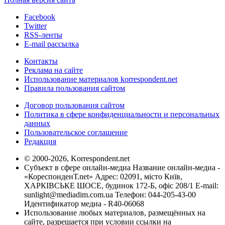
Facebook
Twitter
RSS-ленты
E-mail рассылка
Контакты
Реклама на сайте
Использование материалов korrespondent.net
Правила пользования сайтом
Договор пользования сайтом
Политика в сфере конфиденциальности и персональных
данных
Пользовательское соглашение
Редакция
© 2000-2026, Korrespondent.net
Субъект в сфере онлайн-медиа Название онлайн-медиа -
«КореспонденТ.net» Адрес: 02091, місто Київ,
ХАРКІВСЬКЕ ШОСЕ, будинок 172-Б, офіс 208/1 E-mail:
sunlight@mediadim.com.ua
Телефон: 044-205-43-00
Идентификатор медиа - R40-06068
Использование любых материалов, размещённых на
сайте, разрешается при условии ссылки на