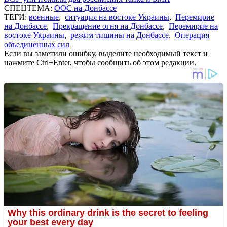
СПЕЦТЕМА:
ООС на Донбассе
ТЕГИ:
военные
,
ситуация на востоке Украины
,
Перемирие
на Донбассе
,
Прекращение огня на Донбассе
,
Перемирие на
востоке Украины
,
режим тишины на Донбассе
,
Операция
объединенных сил
Если вы заметили ошибку, выделите необходимый текст и
нажмите Ctrl+Enter, чтобы сообщить об этом редакции.