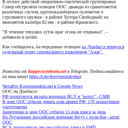
В полосе действий оперативно-тактической группировки
Север обстреляли позиции ООС: дважды из гранатометов
различных систем, крупнокалиберных пулеметов и
стрелкового оружия - в районе Хутора Свободный; из
минометов калибра 82-мм - в районе Крымского.
"В течение текущих суток враг огонь не открывал", –
добавили в штабе.
Как сообщалось, на передовые позиции
на Донбассе вернулся
отдельный отряд специального назначения "Азов".
Новости от
Корреспондент.net
в Telegram. Подписывайтесь
на наш канал
https://t.me/korrespondentnet
Читайте Korrespondent.net в Google News
ООС на Донбассе
РФ попытается загнать военных ВСУ в "котел" - СМИ
В зоне ООС отбили девять атак армии РФ: 170 захватчиков
уничтожены
Защитники в зоне ООС отбили 13 атак врага за день
На Луганщине российские военные бегут с поля боя - штаб
ООС
ВСУ уничтожили два российских танка и БМП