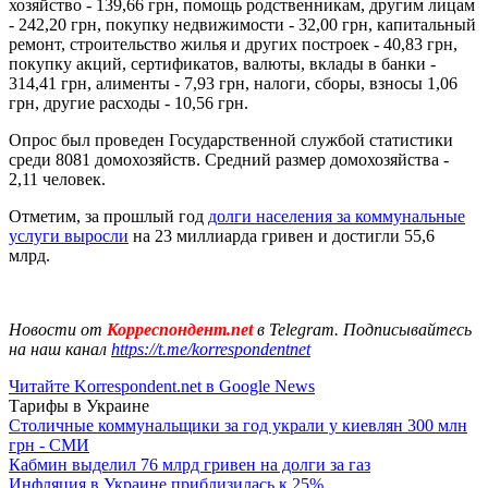
хозяйство - 139,66 грн, помощь родственникам, другим лицам
- 242,20 грн, покупку недвижимости - 32,00 грн, капитальный
ремонт, строительство жилья и других построек - 40,83 грн,
покупку акций, сертификатов, валюты, вклады в банки -
314,41 грн, алименты - 7,93 грн, налоги, сборы, взносы 1,06
грн, другие расходы - 10,56 грн.
Опрос был проведен Государственной службой статистики
среди 8081 домохозяйств. Средний размер домохозяйства -
2,11 человек.
Отметим, за прошлый год
долги населения за коммунальные
услуги выросли
на 23 миллиарда гривен и достигли 55,6
млрд.
Новости от
Корреспондент.net
в Telegram. Подписывайтесь
на наш канал
https://t.me/korrespondentnet
Читайте Korrespondent.net в Google News
Тарифы в Украине
Столичные коммунальщики за год украли у киевлян 300 млн
грн - СМИ
Кабмин выделил 76 млрд гривен на долги за газ
Инфляция в Украине приблизилась к 25%