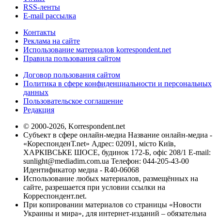
RSS-ленты
E-mail рассылка
Контакты
Реклама на сайте
Использование материалов korrespondent.net
Правила пользования сайтом
Договор пользования сайтом
Политика в сфере конфиденциальности и персональных
данных
Пользовательское соглашение
Редакция
© 2000-2026, Korrespondent.net
Субъект в сфере онлайн-медиа Название онлайн-медиа -
«КореспонденТ.net» Адрес: 02091, місто Київ,
ХАРКІВСЬКЕ ШОСЕ, будинок 172-Б, офіс 208/1 E-mail:
sunlight@mediadim.com.ua
Телефон: 044-205-43-00
Идентификатор медиа - R40-06068
Использование любых материалов, размещённых на
сайте, разрешается при условии ссылки на
Корреспондент.net.
При копировании материалов со страницы «Новости
Украины и мира», для интернет-изданий – обязательна