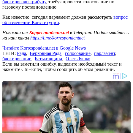
блокировали трибуну
, требуя провести голосование по
газовому поставновлению.
Как известно, сегодня парламент должен рассмотреть
вопрос
об изменении Конституции
.
Новости от
Корреспондент.net
в Telegram. Подписывайтесь
на наш канал
https://t.me/korrespondentnet
Читайте Korrespondent.net в Google News
ТЕГИ:
Рада
,
Верховная Рада
,
голосование
,
парламент
,
блокирование
,
Батькивщина
,
Олег Ляшко
Если вы заметили ошибку, выделите необходимый текст и
нажмите Ctrl+Enter, чтобы сообщить об этом редакции.