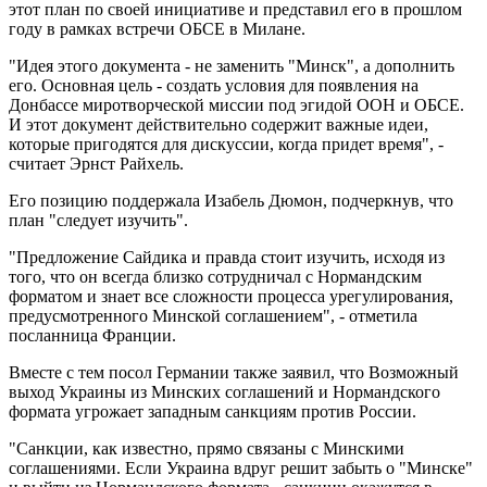
этот план по своей инициативе и представил его в прошлом
году в рамках встречи ОБСЕ в Милане.
"Идея этого документа - не заменить "Минск", а дополнить
его. Основная цель - создать условия для появления на
Донбассе миротворческой миссии под эгидой ООН и ОБСЕ.
И этот документ действительно содержит важные идеи,
которые пригодятся для дискуссии, когда придет время", -
считает Эрнст Райхель.
Его позицию поддержала Изабель Дюмон, подчеркнув, что
план "следует изучить".
"Предложение Сайдика и правда стоит изучить, исходя из
того, что он всегда близко сотрудничал с Нормандским
форматом и знает все сложности процесса урегулирования,
предусмотренного Минской соглашением", - отметила
посланница Франции.
Вместе с тем посол Германии также заявил, что Возможный
выход Украины из Минских соглашений и Нормандского
формата угрожает западным санкциям против России.
"Санкции, как известно, прямо связаны с Минскими
соглашениями. Если Украина вдруг решит забыть о "Минске"