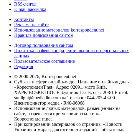
RSS-ленты
E-mail рассылка
Контакты
Реклама на сайте
Использование материалов korrespondent.net
Правила пользования сайтом
Договор пользования сайтом
Политика в сфере конфиденциальности и персональных
данных
Пользовательское соглашение
Редакция
© 2000-2026, Korrespondent.net
Субъект в сфере онлайн-медиа Название онлайн-медиа -
«КореспонденТ.net» Адрес: 02091, місто Київ,
ХАРКІВСЬКЕ ШОСЕ, будинок 172-Б, офіс 208/1 E-mail:
sunlight@mediadim.com.ua
Телефон: 044-205-43-00
Идентификатор медиа - R40-06068
Использование любых материалов, размещённых на
сайте, разрешается при условии ссылки на
Корреспондент.net.
При копировании материалов со страницы «Новости
Украины и мира», для интернет-изданий – обязательна