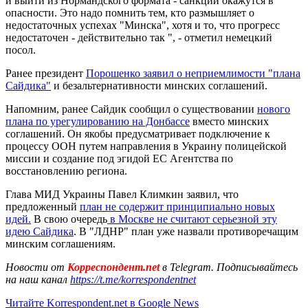
и выйти из Нормандского формата - санкции окажутся в
опасности. Это надо помнить тем, кто размышляет о
недостаточных успехах "Минска", хотя и то, что прогресс
недостаточен - действительно так ", - отметил немецкий
посол.
Ранее президент
Порошенко заявил о неприемлимости "плана
Сайдика"
и безальтернативности минских соглашений.
Напомним, ранее Сайдик сообщил о существовании
нового
плана по урегулированию на Донбассе
вместо минских
соглашений. Он якобы предусматривает подключение к
процессу ООН путем направления в Украину полицейской
миссии и создание под эгидой ЕС Агентства по
восстановлению региона.
Глава МИД Украины Павел Климкин заявил, что
предложенный
план не содержит принципиально новых
идей.
В свою очередь
в Москве не считают серьезной эту
идею Сайдика
. В "ЛДНР" план уже назвали противоречащим
минским соглашениям.
Новости от
Корреспондент.net
в Telegram. Подписывайтесь
на наш канал
https://t.me/korrespondentnet
Читайте Korrespondent.net в Google News