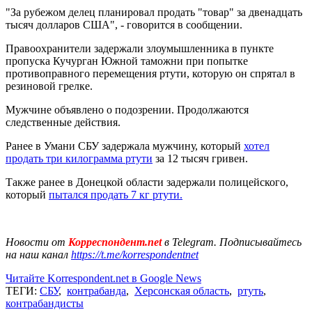
"За рубежом делец планировал продать "товар" за двенадцать
тысяч долларов США", - говорится в сообщении.
Правоохранители задержали злоумышленника в пункте
пропуска Кучурган Южной таможни при попытке
противоправного перемещения ртути, которую он спрятал в
резиновой грелке.
Мужчине объявлено о подозрении. Продолжаются
следственные действия.
Ранее в Умани СБУ задержала мужчину, который
хотел
продать три килограмма ртути
за 12 тысяч гривен.
Также ранее в Донецкой области задержали полицейского,
который
пытался продать 7 кг ртути.
Новости от
Корреспондент.net
в Telegram. Подписывайтесь
на наш канал
https://t.me/korrespondentnet
Читайте Korrespondent.net в Google News
ТЕГИ:
СБУ
,
контрабанда
,
Херсонская область
,
ртуть
,
контрабандисты