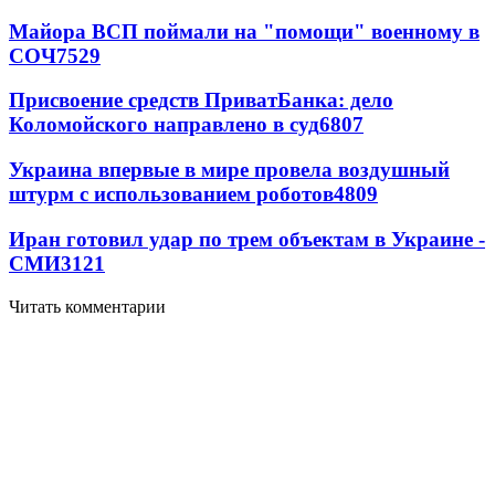
Майора ВСП поймали на "помощи" военному в
СОЧ
7529
Присвоение средств ПриватБанка: дело
Коломойского направлено в суд
6807
Украина впервые в мире провела воздушный
штурм с использованием роботов
4809
Иран готовил удар по трем объектам в Украине -
СМИ
3121
Читать комментарии