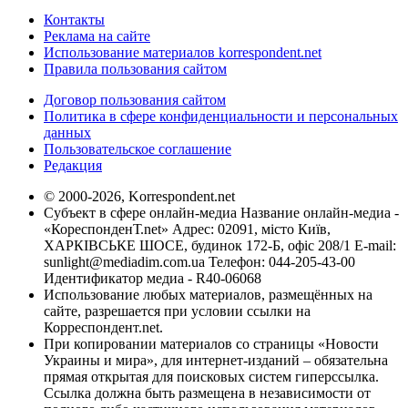
Контакты
Реклама на сайте
Использование материалов korrespondent.net
Правила пользования сайтом
Договор пользования сайтом
Политика в сфере конфиденциальности и персональных
данных
Пользовательское соглашение
Редакция
© 2000-2026, Korrespondent.net
Субъект в сфере онлайн-медиа Название онлайн-медиа -
«КореспонденТ.net» Адрес: 02091, місто Київ,
ХАРКІВСЬКЕ ШОСЕ, будинок 172-Б, офіс 208/1 E-mail:
sunlight@mediadim.com.ua
Телефон: 044-205-43-00
Идентификатор медиа - R40-06068
Использование любых материалов, размещённых на
сайте, разрешается при условии ссылки на
Корреспондент.net.
При копировании материалов со страницы «Новости
Украины и мира», для интернет-изданий – обязательна
прямая открытая для поисковых систем гиперссылка.
Ссылка должна быть размещена в независимости от