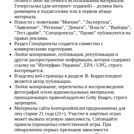
полного либо частичного использования материалов.
Гиперссылка (для интернет- изданий) – должна быть
размещена в подзаголовке или в первом абзаце
материала.
Новости с пометками "Мнение", "Экспертиза",
"Заявление", "Регионы", "Деньги", "Власть", "Выборы",
"Тест-драйв", "Спецпроекты", "Промо" публикуются на
правах рекламы.
Раздел Спецпроекты создается совместно с
коммерческими партнерами.
Любое копирование, публикация, републикация и
другое распространение информации, которое содержит
ссылку на "Интерфакс-Украина", EPA / UPG, строго
воспрещается.
Владелец веб-страницы в разделе Я- Корреспондент
является автор публикации.
Любое копирование, перепечатка и воспроизведение
фотографий и/или аудиовизуальных материалов,
принадлежащих правообладателю Getty Images, строго
запрещено.
Материалы сайта korrespondent.net предназначены для
лиц старше 21 года (21+). Участие в азартных играх
может вызвать игровую зависимость. Соблюдайте
правила (принципы) ответственной игры. При
обнаружении первых признаков зависимости