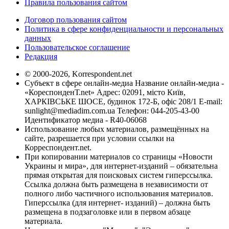
Правила пользования сайтом
Договор пользования сайтом
Политика в сфере конфиденциальности и персональных
данных
Пользовательское соглашение
Редакция
© 2000-2026, Korrespondent.net
Субъект в сфере онлайн-медиа Название онлайн-медиа -
«КореспонденТ.net» Адрес: 02091, місто Київ,
ХАРКІВСЬКЕ ШОСЕ, будинок 172-Б, офіс 208/1 E-mail:
sunlight@mediadim.com.ua
Телефон: 044-205-43-00
Идентификатор медиа - R40-06068
Использование любых материалов, размещённых на
сайте, разрешается при условии ссылки на
Корреспондент.net.
При копировании материалов со страницы «Новости
Украины и мира», для интернет-изданий – обязательна
прямая открытая для поисковых систем гиперссылка.
Ссылка должна быть размещена в независимости от
полного либо частичного использования материалов.
Гиперссылка (для интернет- изданий) – должна быть
размещена в подзаголовке или в первом абзаце
материала.