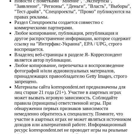
Новости с пометками "Мнение", "Экспертиза",
"Заявление", "Регионы", "Деньги", "Власть", "Выборы",
"Тест-драйв", "Спецпроекты", "Промо" публикуются на
правах рекламы.
Раздел Спецпроекты создается совместно с
коммерческими партнерами.
Любое копирование, публикация, републикация и
другое распространение информации, которое содержит
ссылку на "Интерфакс-Украина", EPA / UPG, строго
воспрещается.
Владелец веб-страницы в разделе Я- Корреспондент
является автор публикации.
Любое копирование, перепечатка и воспроизведение
фотографий и/или аудиовизуальных материалов,
принадлежащих правообладателю Getty Images, строго
запрещено.
Материалы сайта korrespondent.net предназначены для
лиц старше 21 года (21+). Участие в азартных играх
может вызвать игровую зависимость. Соблюдайте
правила (принципы) ответственной игры. При
обнаружении первых признаков зависимости
немедленно обратитесь к специалисту. Помните, что
участие в азартных играх не может являться источником
доходов или альтернативой работе. Информационный
ресурс korrespondent.net не проводит игры на реальные