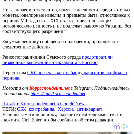
По заключению экспертов, изъятые древности, среди которых
монеты, ювелирные изделия и предметы быта, относящиеся к
периоду VII в. до н.э. - XIX вв. н.э., представляющих
историческую ценность и не подлежат вывозу из Украины без
соответствующего разрешения.
Злоумышленнику сообщено о подозрении, продолжаются
следственные действия.
Ранее пограничники Сумского отряда
предотвратили
незаконное вывезение антиквариата в Россию
.
Перед этим
СБУ пресекла контрабанду раритетов скифского
периода
.
Новости от
Корреспондент.net
в Telegram. Подписывайтесь
на наш канал
https://t.me/korrespondentnet
Читайте Korrespondent.net в Google News
ТЕГИ:
СБУ
,
контрабанда
,
Херсон
,
антиквариат
Если вы заметили ошибку, выделите необходимый текст и
нажмите Ctrl+Enter, чтобы сообщить об этом редакции.