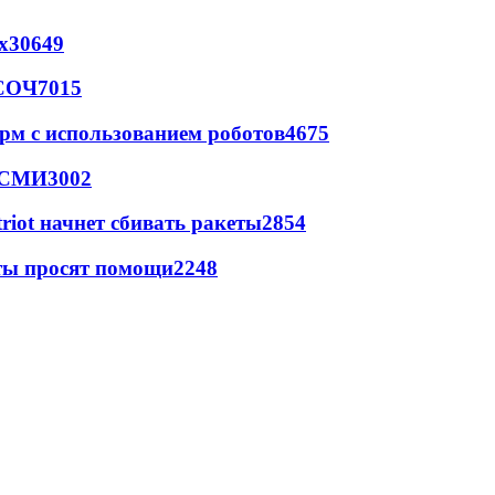
х
30649
 СОЧ
7015
рм с использованием роботов
4675
- СМИ
3002
triot начнет сбивать ракеты
2854
сты просят помощи
2248