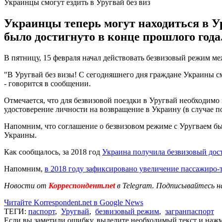
Украинцы смогут ездить в Уругвай без виз
Украинцы теперь могут находиться в У
было достигнуто в конце прошлого года
В пятницу, 15 февраля начал действовать безвизовый режим м
"В Уругвай без визы! С сегодняшнего дня граждане Украины с
- говорится в сообщении.
Отмечается, что для безвизовой поездки в Уругвай необходим
удостоверение личности на возвращение в Украину (в случае п
Напомним, что соглашение о безвизовом режиме с Уругваем был
Украины.
Как сообщалось, за 2018 год
Украина получила безвизовый дост
Напомним,
в 2018 году зафиксировано увеличение пассажиро-
Новости от
Корреспондент.net
в Telegram. Подписывайтесь н
Читайте Korrespondent.net в Google News
ТЕГИ:
паспорт
,
Уругвай
,
безвизовый режим
,
загранпаспорт
Если вы заметили ошибку, выделите необходимый текст и нажми