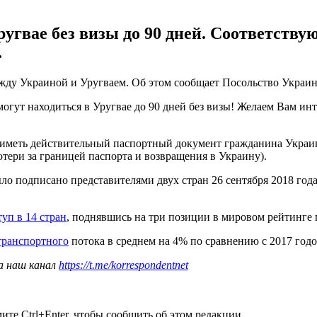
ругвае без визы до 90 дней. Соответств
.
ежду Украиной и Уругваем. Об этом сообщает Посольство Украи
могут находиться в Уругвае до 90 дней без визы! Желаем Вам и
о иметь действительный паспортный документ гражданина Украин
отери за границей паспорта и возвращения в Украину).
о подписано представителями двух стран 26 сентября 2018 года
уп в 14 стран
, поднявшись на три позиции в мировом рейтинге
транспортного
потока в среднем на 4% по сравнению с 2017 годо
а наш канал
https://t.me/korrespondentnet
те Ctrl+Enter, чтобы сообщить об этом редакции.