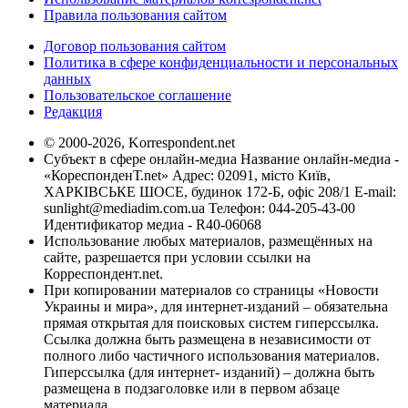
Правила пользования сайтом
Договор пользования сайтом
Политика в сфере конфиденциальности и персональных
данных
Пользовательское соглашение
Редакция
© 2000-2026, Korrespondent.net
Субъект в сфере онлайн-медиа Название онлайн-медиа -
«КореспонденТ.net» Адрес: 02091, місто Київ,
ХАРКІВСЬКЕ ШОСЕ, будинок 172-Б, офіс 208/1 E-mail:
sunlight@mediadim.com.ua
Телефон: 044-205-43-00
Идентификатор медиа - R40-06068
Использование любых материалов, размещённых на
сайте, разрешается при условии ссылки на
Корреспондент.net.
При копировании материалов со страницы «Новости
Украины и мира», для интернет-изданий – обязательна
прямая открытая для поисковых систем гиперссылка.
Ссылка должна быть размещена в независимости от
полного либо частичного использования материалов.
Гиперссылка (для интернет- изданий) – должна быть
размещена в подзаголовке или в первом абзаце
материала.