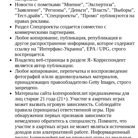
Новости с пометками "Мнение", "Экспертиза",
"Заявление", "Регионы", "Деньги", "Власть", "Выборы",
"Тест-драйв", "Спецпроекты", "Промо" публикуются на
правах рекламы.
Раздел Спецпроекты создается совместно с
коммерческими партнерами.
Любое копирование, публикация, републикация и
другое распространение информации, которое содержит
ссылку на "Интерфакс-Украина", EPA / UPG, строго
воспрещается.
Владелец веб-страницы в разделе Я- Корреспондент
является автор публикации.
Любое копирование, перепечатка и воспроизведение
фотографий и/или аудиовизуальных материалов,
принадлежащих правообладателю Getty Images, строго
запрещено.
Материалы сайта korrespondent.net предназначены для
лиц старше 21 года (21+). Участие в азартных играх
может вызвать игровую зависимость. Соблюдайте
правила (принципы) ответственной игры. При
обнаружении первых признаков зависимости
немедленно обратитесь к специалисту. Помните, что
участие в азартных играх не может являться источником
доходов или альтернативой работе. Информационный
ресурс korrespondent.net не проводит игры на реальные