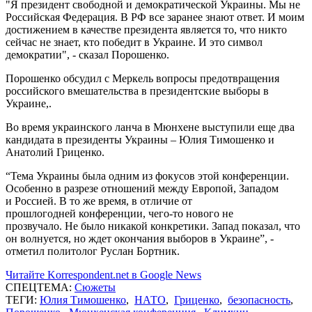
"Я президент свободной и демократической Украины. Мы не
Российская Федерация. В РФ все заранее знают ответ. И моим
достижением в качестве президента является то, что никто
сейчас не знает, кто победит в Украине. И это символ
демократии", - сказал Порошенко.
Порошенко обсудил с Меркель вопросы предотвращения
российского вмешательства в президентские выборы в
Украине,.
Во время украинского ланча в Мюнхене выступили еще два
кандидата в президенты Украины – Юлия Тимошенко и
Анатолий Гриценко.
“Тема Украины была одним из фокусов этой конференции.
Особенно в разрезе отношений между Европой, Западом
и Россией. В то же время, в отличие от
прошлогодней конференции, чего-то нового не
прозвучало. Не было никакой конкретики. Запад показал, что
он волнуется, но ждет окончания выборов в Украине”, -
отметил политолог Руслан Бортник.
Читайте Korrespondent.net в Google News
СПЕЦТЕМА:
Сюжеты
ТЕГИ:
Юлия Тимошенко
,
НАТО
,
Гриценко
,
безопасность
,