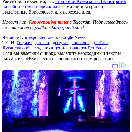
Ранее стало известно, что
чиновник Киевской ОГА потратил
на собственную недвижимость
миллионы гривен,
выделенные Евросоюзом для переселенцев.
Новости от
Корреспондент.net
в Telegram. Подписывайтесь
на наш канал
https://t.me/korrespondentnet
Читайте Korrespondent.net в Google News
ТЕГИ:
бюджет
,
деньги
,
депутат
,
горсовет
,
донбасс
,
Луганская область
,
похищение
,
новости Донбасса
Если вы заметили ошибку, выделите необходимый текст и
нажмите Ctrl+Enter, чтобы сообщить об этом редакции.