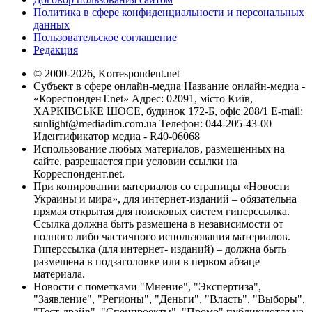
Политика в сфере конфиденциальности и персональных
данных
Пользовательское соглашение
Редакция
© 2000-2026, Korrespondent.net
Субъект в сфере онлайн-медиа Название онлайн-медиа -
«КореспонденТ.net» Адрес: 02091, місто Київ,
ХАРКІВСЬКЕ ШОСЕ, будинок 172-Б, офіс 208/1 E-mail:
sunlight@mediadim.com.ua
Телефон: 044-205-43-00
Идентификатор медиа - R40-06068
Использование любых материалов, размещённых на
сайте, разрешается при условии ссылки на
Корреспондент.net.
При копировании материалов со страницы «Новости
Украины и мира», для интернет-изданий – обязательна
прямая открытая для поисковых систем гиперссылка.
Ссылка должна быть размещена в независимости от
полного либо частичного использования материалов.
Гиперссылка (для интернет- изданий) – должна быть
размещена в подзаголовке или в первом абзаце
материала.
Новости с пометками "Мнение", "Экспертиза",
"Заявление", "Регионы", "Деньги", "Власть", "Выборы",
"Тест-драйв", "Спецпроекты", "Промо" публикуются на