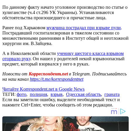
По данному факту начато уголовное производство по статье о
хулиганстве (ч.4 ст.296 УК Украины). Устанавливаются
обстоятельства произошедшего и причастные лица.
Ранее под Харьковом
мужчина пострадал при взрыве пули
.
Пострадавший госпитализирован в тяжелом состоянии со
множественными ранениями в Институт общей и неотложной
хирургии им. В.Зайцева.
А в Николаевской области
ученику шестого класса взрывом
оторвало руку
. Он нашел у родителей некий взрывоопасный
предмет, который взорвался у него в руках.
Новости от
Корреспондент.net
в Telegram. Подписывайтесь
на наш канал
https://t.me/korrespondentnet
Читайте Korrespondent.net в Google News
ТЕГИ:
фото
,
полиция
,
взрыв
,
Одесская область
,
граната
Если вы заметили ошибку, выделите необходимый текст и
нажмите Ctrl+Enter, чтобы сообщить об этом редакции.