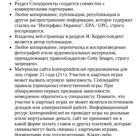
Раздел Спецпроекты создается совместно с
коммерческими партнерами.
Любое копирование, публикация, републикация и
другое распространение информации, которое содержит
ссылку на "Интерфакс-Украина", EPA / UPG, строго
воспрещается.
Владелец веб-страницы в разделе Я- Корреспондент
является автор публикации.
Любое копирование, перепечатка и воспроизведение
фотографий и/или аудиовизуальных материалов,
принадлежащих правообладателю Getty Images, строго
запрещено.
Материалы сайта korrespondent.net предназначены для
лиц старше 21 года (21+). Участие в азартных играх
может вызвать игровую зависимость. Соблюдайте
правила (принципы) ответственной игры. При
обнаружении первых признаков зависимости
немедленно обратитесь к специалисту. Помните, что
участие в азартных играх не может являться источником
доходов или альтернативой работе. Информационный
ресурс korrespondent.net не проводит игры на реальные
и/или виртуальные деньги, сайт не принимает ни в
какой форме оплату ставок и других платежей, которые
связаны/могут быть связаны с азартными играми,
букмекерами или тотализаторами. Какие-либо