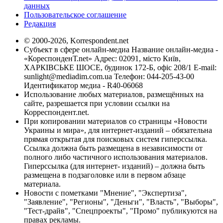
данных
Пользовательское соглашение
Редакция
© 2000-2026, Korrespondent.net
Субъект в сфере онлайн-медиа Название онлайн-медиа -
«КореспонденТ.net» Адрес: 02091, місто Київ,
ХАРКІВСЬКЕ ШОСЕ, будинок 172-Б, офіс 208/1 E-mail:
sunlight@mediadim.com.ua
Телефон: 044-205-43-00
Идентификатор медиа - R40-06068
Использование любых материалов, размещённых на
сайте, разрешается при условии ссылки на
Корреспондент.net.
При копировании материалов со страницы «Новости
Украины и мира», для интернет-изданий – обязательна
прямая открытая для поисковых систем гиперссылка.
Ссылка должна быть размещена в независимости от
полного либо частичного использования материалов.
Гиперссылка (для интернет- изданий) – должна быть
размещена в подзаголовке или в первом абзаце
материала.
Новости с пометками "Мнение", "Экспертиза",
"Заявление", "Регионы", "Деньги", "Власть", "Выборы",
"Тест-драйв", "Спецпроекты", "Промо" публикуются на
правах рекламы.