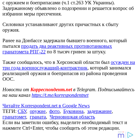
с оружием и боеприпасами (ч.1 ст.263 УК Украины).
Задержанному объявлено о подозрении и решается вопрос об
избрании меры пресечения.
Силовики устанавливают других причастных к сбыту
оружия.
Ранее на Донбассе задержали бывшего военного, который
пытался
продать два реактивных противотанковых
гранатомета РПГ-22
по 8 тысяч гривен за штуку.
Также сообщалось, что в Херсонской области был
осужден на
три года военнослужащий-контрактник
, который занимался
реализацией оружия и боеприпасов из района проведения
ООС.
Новости от
Корреспондент.net
в Telegram. Подписывайтесь
на наш канал
https://t.me/korrespondentnet
Читайте Korrespondent.net в Google News
ТЕГИ:
СБУ
,
оружие
,
фото
,
Буковина
,
задержание
,
гранатомет
,
граната
,
Черновицкая область
Если вы заметили ошибку, выделите необходимый текст и
нажмите Ctrl+Enter, чтобы сообщить об этом редакции.