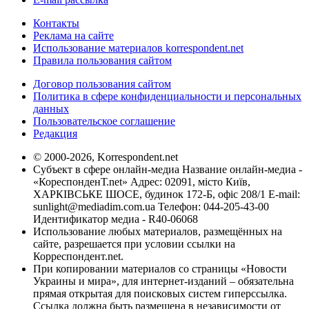
Контакты
Реклама на сайте
Использование материалов korrespondent.net
Правила пользования сайтом
Договор пользования сайтом
Политика в сфере конфиденциальности и персональных
данных
Пользовательское соглашение
Редакция
© 2000-2026, Korrespondent.net
Субъект в сфере онлайн-медиа Название онлайн-медиа -
«КореспонденТ.net» Адрес: 02091, місто Київ,
ХАРКІВСЬКЕ ШОСЕ, будинок 172-Б, офіс 208/1 E-mail:
sunlight@mediadim.com.ua
Телефон: 044-205-43-00
Идентификатор медиа - R40-06068
Использование любых материалов, размещённых на
сайте, разрешается при условии ссылки на
Корреспондент.net.
При копировании материалов со страницы «Новости
Украины и мира», для интернет-изданий – обязательна
прямая открытая для поисковых систем гиперссылка.
Ссылка должна быть размещена в независимости от