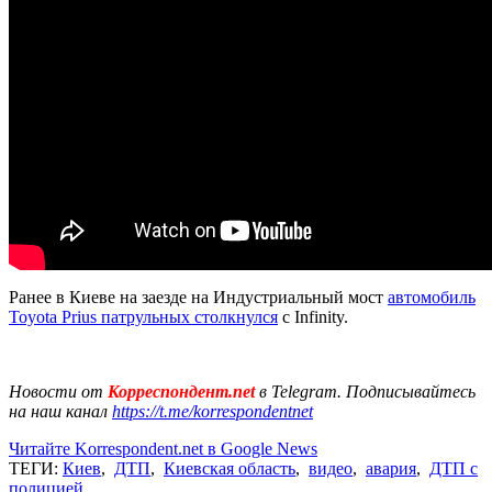
Ранее в Киеве на заезде на Индустриальный мост
автомобиль
Toyota Prius патрульных столкнулся
с Infinity.
Новости от
Корреспондент.net
в Telegram. Подписывайтесь
на наш канал
https://t.me/korrespondentnet
Читайте Korrespondent.net в Google News
ТЕГИ:
Киев
,
ДТП
,
Киевская область
,
видео
,
авария
,
ДТП с
полицией