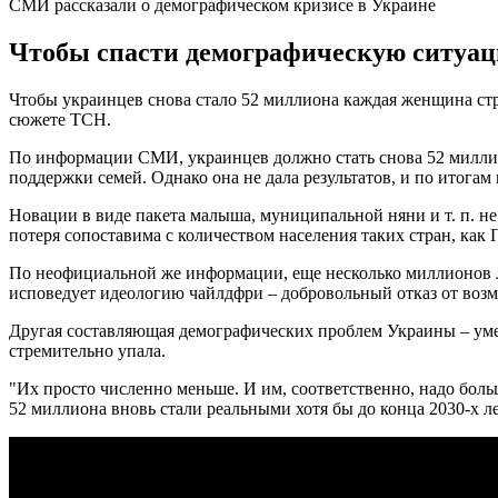
СМИ рассказали о демографическом кризисе в Украине
Чтобы спасти демографическую ситуаци
Чтобы украинцев снова стало 52 миллиона каждая женщина стр
сюжете ТСН.
По информации СМИ, украинцев должно стать снова 52 миллион
поддержки семей. Однако она не дала результатов, и по итогам
Новации в виде пакета малыша, муниципальной няни и т. п. не
потеря сопоставима с количеством населения таких стран, как
По неофициальной же информации, еще несколько миллионов лю
исповедует идеологию чайлдфри – добровольный отказ от возм
Другая составляющая демографических проблем Украины – умен
стремительно упала.
"Их просто численно меньше. И им, соответственно, надо бол
52 миллиона вновь стали реальными хотя бы до конца 2030-х 