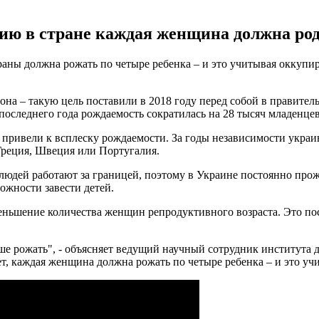
ю в стране каждая женщина должна род
аны должна рожать по четыре ребенка – и это учитывая оккупи
а – такую цель поставили в 2018 году перед собой в правитель
 последнего года рождаемость сократилась на 28 тысяч младенцев
 привели к всплеску рождаемости. За годы независимости украи
 Греция, Швеция или Португалия.
дей работают за границей, поэтому в Украине постоянно прожив
ожности завести детей.
ьшение количества женщин репродуктивного возраста. Это посл
ьше рожать", - объясняет ведущий научный сотрудник институт
лет, каждая женщина должна рожать по четыре ребенка – и это 