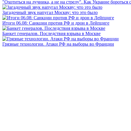
"Охотиться на лучника, а не на стрелу". Как Украине бороться 
Загадочный звук напугал Москву: что это было
Итоги 06.08: Санкции против РФ и дрон в Лейпциге
Банкет генералов. Последствия взрыва в Москве
Грязные технологии. Атаки РФ на выборы во Франции