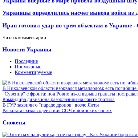
Украина впервые в мире провела воздушный шту
Украинцы определились насчет вывода войск из 
Иран готовил удар по трем объектам в Украине 
Читать комментарии
Новости Украины
Последние
Популярные
Комментируемые
В Николаевской области взорвался металлолом: есть погибшие
"Сувенир" с фронта: под Ровно из-за взрыва гранаты пострада
Командира дивизиона разоблачили на сбыте тротила
В ГУР заявили о "параде дронов" возле Ялты
Раскрыта схема содействия СОЧ в воинских частях
Сюжеты