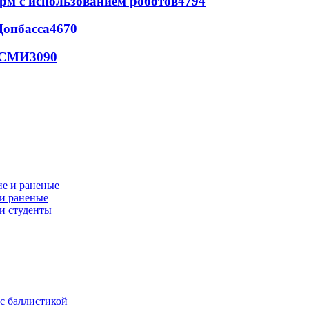
рм с использованием роботов
4794
Донбасса
4670
- СМИ
3090
 и раненые
ли студенты