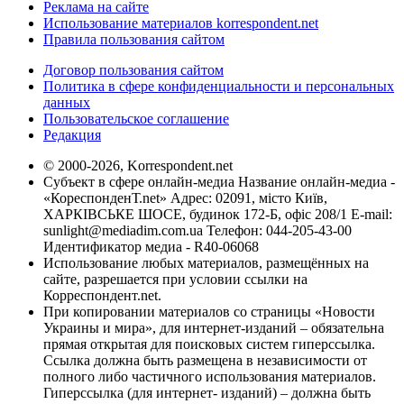
Реклама на сайте
Использование материалов korrespondent.net
Правила пользования сайтом
Договор пользования сайтом
Политика в сфере конфиденциальности и персональных
данных
Пользовательское соглашение
Редакция
© 2000-2026, Korrespondent.net
Субъект в сфере онлайн-медиа Название онлайн-медиа -
«КореспонденТ.net» Адрес: 02091, місто Київ,
ХАРКІВСЬКЕ ШОСЕ, будинок 172-Б, офіс 208/1 E-mail:
sunlight@mediadim.com.ua
Телефон: 044-205-43-00
Идентификатор медиа - R40-06068
Использование любых материалов, размещённых на
сайте, разрешается при условии ссылки на
Корреспондент.net.
При копировании материалов со страницы «Новости
Украины и мира», для интернет-изданий – обязательна
прямая открытая для поисковых систем гиперссылка.
Ссылка должна быть размещена в независимости от
полного либо частичного использования материалов.
Гиперссылка (для интернет- изданий) – должна быть