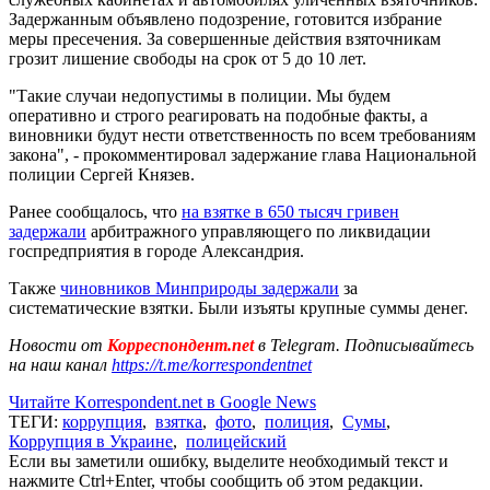
Задержанным объявлено подозрение, готовится избрание
меры пресечения. За совершенные действия взяточникам
грозит лишение свободы на срок от 5 до 10 лет.
"Такие случаи недопустимы в полиции. Мы будем
оперативно и строго реагировать на подобные факты, а
виновники будут нести ответственность по всем требованиям
закона", - прокомментировал задержание глава Национальной
полиции Сергей Князев.
Ранее сообщалось, что
на взятке в 650 тысяч гривен
задержали
арбитражного управляющего по ликвидации
госпредприятия в городе Александрия.
Также
чиновников Минприроды задержали
за
систематические взятки. Были изъяты крупные суммы денег.
Новости от
Корреспондент.net
в Telegram. Подписывайтесь
на наш канал
https://t.me/korrespondentnet
Читайте Korrespondent.net в Google News
ТЕГИ:
коррупция
,
взятка
,
фото
,
полиция
,
Сумы
,
Коррупция в Украине
,
полицейский
Если вы заметили ошибку, выделите необходимый текст и
нажмите Ctrl+Enter, чтобы сообщить об этом редакции.