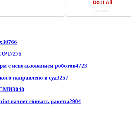
х
30766
 СОЧ
7275
рм с использованием роботов
4723
кого направлено в суд
3257
- СМИ
3040
triot начнет сбивать ракеты
2904