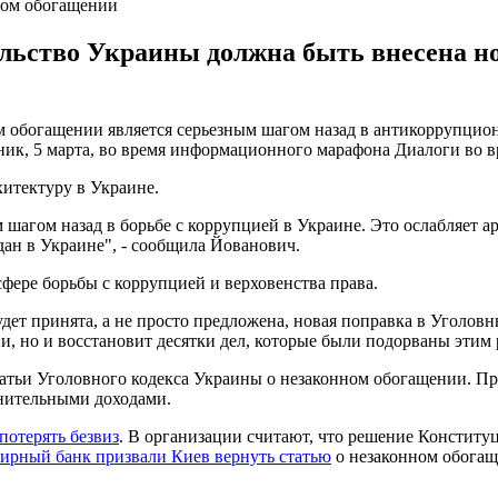
ном обогащении
льство Украины должна быть внесена н
м обогащении является серьезным шагом назад в антикоррупцио
к, 5 марта, во время информационного марафона Диалоги во в
хитектуру в Украине.
 шагом назад в борьбе с коррупцией в Украине. Это ослабляет 
н в Украине", - сообщила Йованович.
сфере борьбы с коррупцией и верховенства права.
дет принята, а не просто предложена, новая поправка в Уголовн
, но и восстановит десятки дел, которые были подорваны этим 
атьи Уголовного кодекса Украины о незаконном обогащении. Пр
нительными доходами.
потерять безвиз
. В организации считают, что решение Конститу
ирный банк призвали Киев вернуть статью
о незаконном обогащ