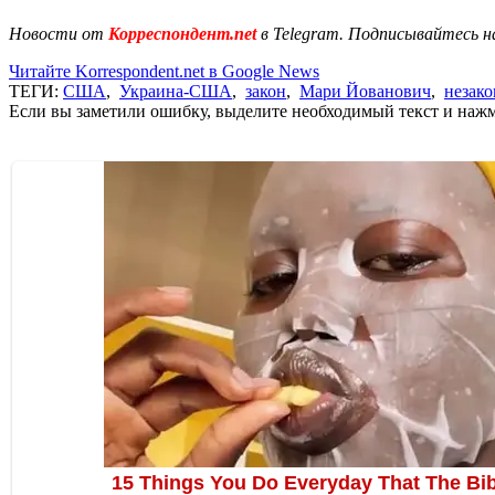
Новости от
Корреспондент.net
в Telegram. Подписывайтесь н
Читайте Korrespondent.net в Google News
ТЕГИ:
США
,
Украина-США
,
закон
,
Мари Йованович
,
незак
Если вы заметили ошибку, выделите необходимый текст и нажми