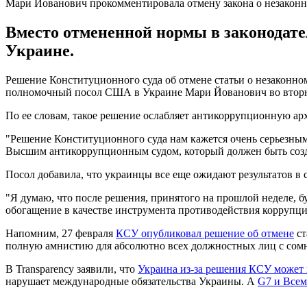
Мари Йованович прокомментировала отмену закона о незакон
Вместо отмененной нормы в законодате
Украине.
Решение Конституционного суда об отмене статьи о незаконно
полномочный посол США в Украине Мари Йованович во вторни
По ее словам, такое решение ослабляет антикоррупционную ар
"Решение Конституционного суда нам кажется очень серьезным
Высшим антикоррупционным судом, который должен быть созда
Посол добавила, что украинцы все еще ожидают результатов в 
"Я думаю, что после решения, принятого на прошлой неделе, бу
обогащение в качестве инструмента противодействия коррупции
Напомним, 27 февраля
КСУ опубликовал решение об отмене
ст
полную амнистию для абсолютно всех должностных лиц с сом
В Transparency заявили, что
Украина из-за решения КСУ может 
нарушает международные обязательства Украины. А
G7 и Всем