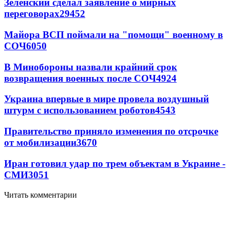
Зеленский сделал заявление о мирных
переговорах
29452
Майора ВСП поймали на "помощи" военному в
СОЧ
6050
В Минобороны назвали крайний срок
возвращения военных после СОЧ
4924
Украина впервые в мире провела воздушный
штурм с использованием роботов
4543
Правительство приняло изменения по отсрочке
от мобилизации
3670
Иран готовил удар по трем объектам в Украине -
СМИ
3051
Читать комментарии