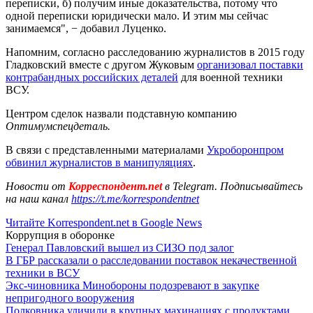
переписки, б) получим иные доказательства, потому что
одной переписки юридически мало. И этим мы сейчас
занимаемся", − добавил Луценко.
Напомним, согласно расследованию журналистов в 2015 году
Гладковский вместе с другом Жуковым
организовал поставки
контрабандных российских деталей
для военной техники
ВСУ.
Центром сделок назвали подставную компанию
Оптимумспецдеталь.
В связи с представленными материалами
Укроборонпром
обвинил журналистов в манипуляциях
.
Новости от
Корреспондент.net
в Telegram. Подписывайтесь
на наш канал
https://t.me/korrespondentnet
Читайте Korrespondent.net в Google News
Коррупция в оборонке
Генерал Павловский вышел из СИЗО под залог
В ГБР рассказали о расследовании поставок некачественной
техники в ВСУ
Экс-чиновника Минобороны подозревают в закупке
непригодного вооружения
Полковника уличили в крупных махинациях с продуктами