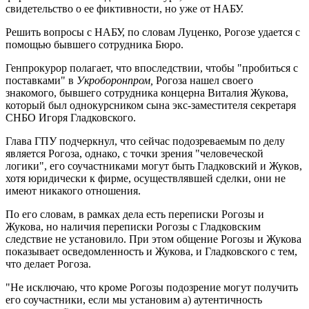
свидетельство о ее фиктивности, но уже от НАБУ.
Решить вопросы с НАБУ, по словам Луценко, Рогозе удается с
помощью бывшего сотрудника Бюро.
Генпрокурор полагает, что впоследствии, чтобы "пробиться с
поставками" в
Укроборонпром,
Рогоза нашел своего
знакомого, бывшего сотрудника концерна Виталия Жукова,
который был однокурсником сына экс-заместителя секретаря
СНБО Игоря Гладковского.
Глава ГПУ подчеркнул, что сейчас подозреваемым по делу
является Рогоза, однако, с точки зрения "человеческой
логики", его соучастниками могут быть Гладковский и Жуков,
хотя юридически к фирме, осуществлявшей сделки, они не
имеют никакого отношения.
По его словам, в рамках дела есть переписки Рогозы и
Жукова, но наличия переписки Рогозы с Гладковским
следствие не установило. При этом общение Рогозы и Жукова
показывает осведомленность и Жукова, и Гладковского с тем,
что делает Рогоза.
"Не исключаю, что кроме Рогозы подозрение могут получить
его соучастники, если мы установим а) аутентичность