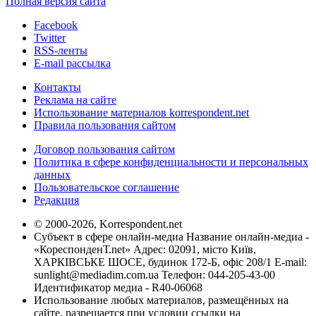
Полная версия сайта
Facebook
Twitter
RSS-ленты
E-mail рассылка
Контакты
Реклама на сайте
Использование материалов korrespondent.net
Правила пользования сайтом
Договор пользования сайтом
Политика в сфере конфиденциальности и персональных
данных
Пользовательское соглашение
Редакция
© 2000-2026, Korrespondent.net
Субъект в сфере онлайн-медиа Название онлайн-медиа -
«КореспонденТ.net» Адрес: 02091, місто Київ,
ХАРКІВСЬКЕ ШОСЕ, будинок 172-Б, офіс 208/1 E-mail:
sunlight@mediadim.com.ua
Телефон: 044-205-43-00
Идентификатор медиа - R40-06068
Использование любых материалов, размещённых на
сайте, разрешается при условии ссылки на