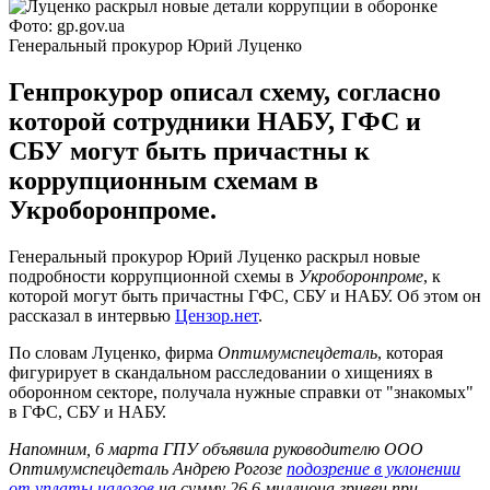
Фото: gp.gov.ua
Генеральный прокурор Юрий Луценко
Генпрокурор описал схему, согласно
которой сотрудники НАБУ, ГФС и
СБУ могут быть причастны к
коррупционным схемам в
Укроборонпроме.
Генеральный прокурор Юрий Луценко раскрыл новые
подробности коррупционной схемы в
Укроборонпроме
, к
которой могут быть причастны ГФС, СБУ и НАБУ. Об этом он
рассказал в интервью
Цензор.нет
.
По словам Луценко, фирма
Оптимумспецдеталь
, которая
фигурирует в скандальном расследовании о хищениях в
оборонном секторе, получала нужные справки от "знакомых"
в ГФС, СБУ и НАБУ.
Напомним, 6 марта ГПУ объявила руководителю ООО
Оптимумспецдеталь Андрею Рогозе
подозрение в уклонении
от уплаты налогов
на сумму 26,6 миллиона гривен при