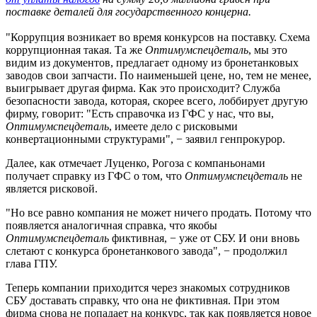
поставке деталей для государственного концерна.
"Коррупция возникает во время конкурсов на поставку. Схема
коррупционная такая. Та же
Оптимумспецдеталь
, мы это
видим из документов, предлагает одному из бронетанковых
заводов свои запчасти. По наименьшей цене, но, тем не менее,
выигрывает другая фирма. Как это происходит? Служба
безопасности завода, которая, скорее всего, лоббирует другую
фирму, говорит: "Есть справочка из ГФС у нас, что вы,
Оптимумспецдеталь
, имеете дело с рисковыми
конвертационными структурами", − заявил генпрокурор.
Далее, как отмечает Луценко, Рогоза с компаньонами
получает справку из ГФС о том, что
Оптимумспецдеталь
не
является рисковой.
"Но все равно компания не может ничего продать. Потому что
появляется аналогичная справка, что якобы
Оптимумспецдеталь
фиктивная, − уже от СБУ. И они вновь
слетают с конкурса бронетанкового завода", − продолжил
глава ГПУ.
Теперь компании приходится через знакомых сотрудников
СБУ доставать справку, что она не фиктивная. При этом
фирма снова не попадает на конкурс, так как появляется новое