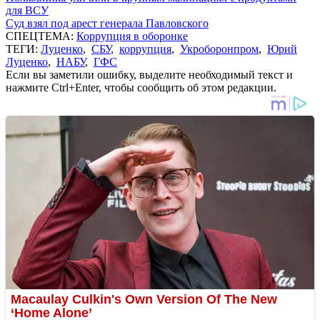
для ВСУ
Суд взял под арест генерала Павловского
СПЕЦТЕМА:
Коррупция в оборонке
ТЕГИ:
Луценко
,
СБУ
,
коррупция
,
Укроборонпром
,
Юрий
Луценко
,
НАБУ
,
ГФС
Если вы заметили ошибку, выделите необходимый текст и
нажмите Ctrl+Enter, чтобы сообщить об этом редакции.