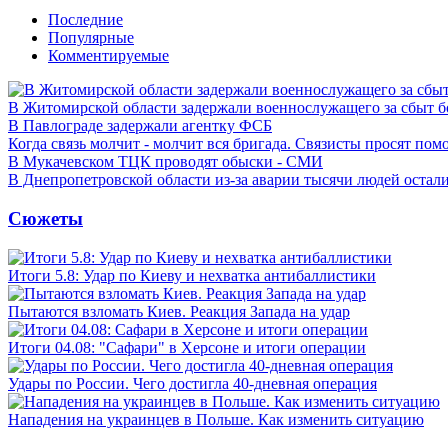
Последние
Популярные
Комментируемые
В Житомирской области задержали военнослужащего за сбыт 
В Павлограде задержали агентку ФСБ
Когда связь молчит - молчит вся бригада. Связисты просят по
В Мукачевском ТЦК проводят обыски - СМИ
В Днепропетровской области из-за аварии тысячи людей остали
Сюжеты
Итоги 5.8: Удар по Киеву и нехватка антибаллистики
Пытаются взломать Киев. Реакция Запада на удар
Итоги 04.08: "Сафари" в Херсоне и итоги операции
Удары по России. Чего достигла 40-дневная операция
Нападения на украинцев в Польше. Как изменить ситуацию