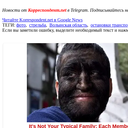
Новости от
Корреспондент.net
в Telegram. Подписывайтесь н
Читайте Korrespondent.net в Google News
ТЕГИ:
фото
,
стрельба
,
Волынская область
,
остановки транспо
Если вы заметили ошибку, выделите необходимый текст и нажми