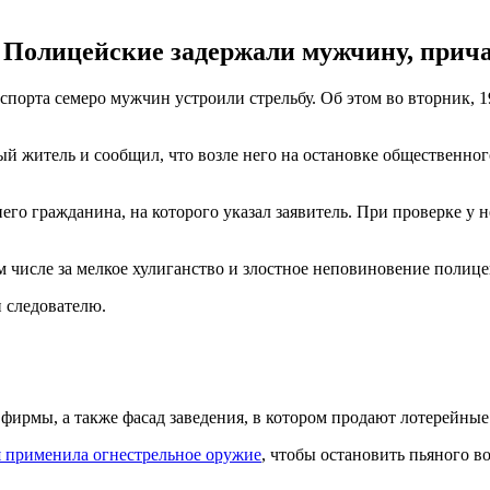
 Полицейские задержали мужчину, причас
порта семеро мужчин устроили стрельбу. Об этом во вторник, 1
ый житель и сообщил, что возле него на остановке общественног
го гражданина, на которого указал заявитель. При проверке у 
м числе за мелкое хулиганство и злостное неповиновение полиц
и следователю.
фирмы, а также фасад заведения, в котором продают лотерейные
я применила огнестрельное оружие
, чтобы остановить пьяного в