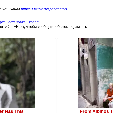
а наш канал
https://t.me/korrespondentnet
рта
,
остановка
,
ковель
те Ctrl+Enter, чтобы сообщить об этом редакции.