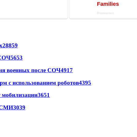
х
28859
 СОЧ
5653
ия военных после СОЧ
4917
рм с использованием роботов
4395
т мобилизации
3651
- СМИ
3039