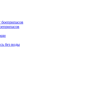
боеприпасов
мощи
сь без воды