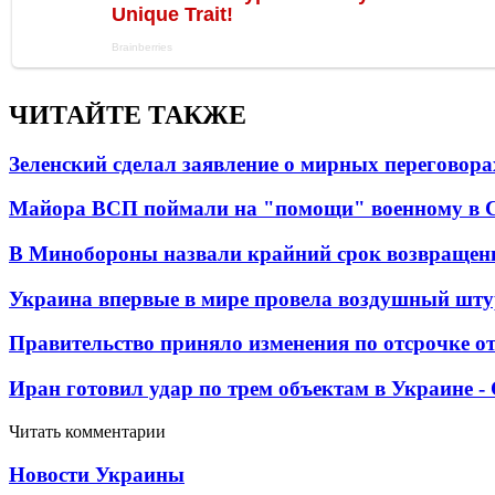
ЧИТАЙТЕ ТАКЖЕ
Зеленский сделал заявление о мирных переговора
Майора ВСП поймали на "помощи" военному в
В Минобороны назвали крайний срок возвращен
Украина впервые в мире провела воздушный шту
Правительство приняло изменения по отсрочке о
Иран готовил удар по трем объектам в Украине 
Читать комментарии
Новости Украины