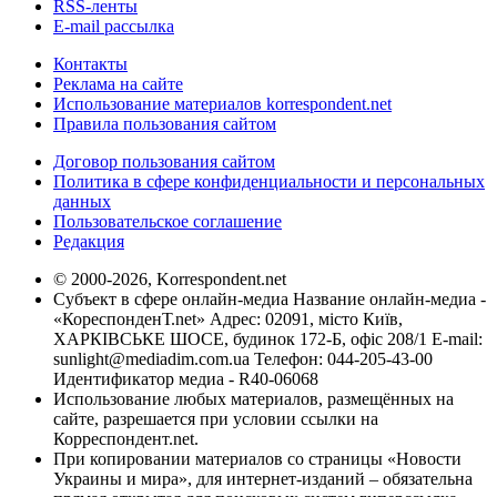
RSS-ленты
E-mail рассылка
Контакты
Реклама на сайте
Использование материалов korrespondent.net
Правила пользования сайтом
Договор пользования сайтом
Политика в сфере конфиденциальности и персональных
данных
Пользовательское соглашение
Редакция
© 2000-2026, Korrespondent.net
Субъект в сфере онлайн-медиа Название онлайн-медиа -
«КореспонденТ.net» Адрес: 02091, місто Київ,
ХАРКІВСЬКЕ ШОСЕ, будинок 172-Б, офіс 208/1 E-mail:
sunlight@mediadim.com.ua
Телефон: 044-205-43-00
Идентификатор медиа - R40-06068
Использование любых материалов, размещённых на
сайте, разрешается при условии ссылки на
Корреспондент.net.
При копировании материалов со страницы «Новости
Украины и мира», для интернет-изданий – обязательна