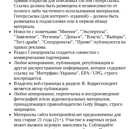
прямая открытая для поисковых систем гиперссылка.
Ссылка должна быть размещена в независимости от
полного либо частичного использования материалов.
Гиперссылка (для интернет- изданий) – должна быть
размещена в подзаголовке или в первом абзаце
материала.
Новости с пометками "Мнение", "Экспертиза",
"Заявление", "Регионы", "Деньги", "Власть", "Выборы",
"Тест-драйв", "Спецпроекты", "Промо" публикуются на
правах рекламы.
Раздел Спецпроекты создается совместно с
коммерческими партнерами.
Любое копирование, публикация, републикация и
другое распространение информации, которое содержит
ссылку на "Интерфакс-Украина", EPA / UPG, строго
воспрещается.
Владелец веб-страницы в разделе Я- Корреспондент
является автор публикации.
Любое копирование, перепечатка и воспроизведение
фотографий и/или аудиовизуальных материалов,
принадлежащих правообладателю Getty Images, строго
запрещено.
Материалы сайта korrespondent.net предназначены для
лиц старше 21 года (21+). Участие в азартных играх
может вызвать игровую зависимость. Соблюдайте