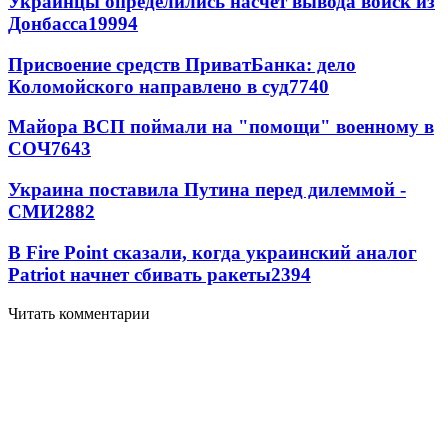
Украинцы определились насчет вывода войск из
Донбасса
19994
Присвоение средств ПриватБанка: дело
Коломойского направлено в суд
7740
Майора ВСП поймали на "помощи" военному в
СОЧ
7643
Украина поставила Путина перед дилеммой -
СМИ
2882
В Fire Point сказали, когда украинский аналог
Patriot начнет сбивать ракеты
2394
Читать комментарии