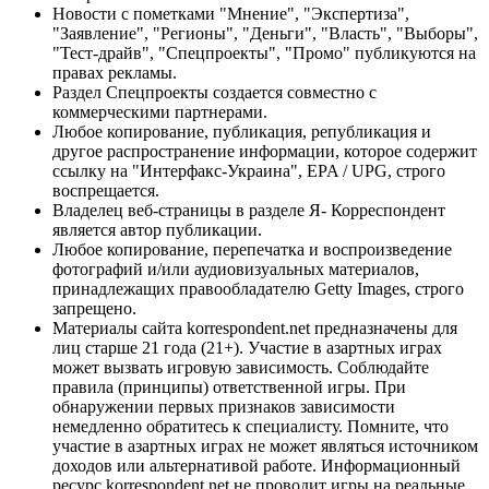
Новости с пометками "Мнение", "Экспертиза",
"Заявление", "Регионы", "Деньги", "Власть", "Выборы",
"Тест-драйв", "Спецпроекты", "Промо" публикуются на
правах рекламы.
Раздел Спецпроекты создается совместно с
коммерческими партнерами.
Любое копирование, публикация, републикация и
другое распространение информации, которое содержит
ссылку на "Интерфакс-Украина", EPA / UPG, строго
воспрещается.
Владелец веб-страницы в разделе Я- Корреспондент
является автор публикации.
Любое копирование, перепечатка и воспроизведение
фотографий и/или аудиовизуальных материалов,
принадлежащих правообладателю Getty Images, строго
запрещено.
Материалы сайта korrespondent.net предназначены для
лиц старше 21 года (21+). Участие в азартных играх
может вызвать игровую зависимость. Соблюдайте
правила (принципы) ответственной игры. При
обнаружении первых признаков зависимости
немедленно обратитесь к специалисту. Помните, что
участие в азартных играх не может являться источником
доходов или альтернативой работе. Информационный
ресурс korrespondent.net не проводит игры на реальные