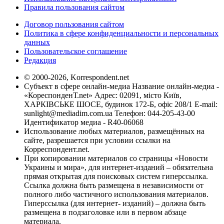
Правила пользования сайтом
Договор пользования сайтом
Политика в сфере конфиденциальности и персональных
данных
Пользовательское соглашение
Редакция
© 2000-2026, Korrespondent.net
Субъект в сфере онлайн-медиа Название онлайн-медиа -
«КореспонденТ.net» Адрес: 02091, місто Київ,
ХАРКІВСЬКЕ ШОСЕ, будинок 172-Б, офіс 208/1 E-mail:
sunlight@mediadim.com.ua
Телефон: 044-205-43-00
Идентификатор медиа - R40-06068
Использование любых материалов, размещённых на
сайте, разрешается при условии ссылки на
Корреспондент.net.
При копировании материалов со страницы «Новости
Украины и мира», для интернет-изданий – обязательна
прямая открытая для поисковых систем гиперссылка.
Ссылка должна быть размещена в независимости от
полного либо частичного использования материалов.
Гиперссылка (для интернет- изданий) – должна быть
размещена в подзаголовке или в первом абзаце
материала.