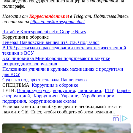
руководство государственного концерна
Укроборонпром
на
полиграфе.
Новости от
Корреспондент.net
в Telegram. Подписывайтесь
на наш канал
https://t.me/korrespondentnet
Читайте Korrespondent.net в Google News
Коррупция в оборонке
Генерал Павловский вышел из СИЗО под залог
В ГБР рассказали о расследовании поставок некачественной
техники в ВСУ
Экс-чиновника Минобороны подозревают в закупке
непригодного вооружения
Полковника уличили в крупных махинациях с продуктами
для ВСУ
Суд взял под арест генерала Павловского
СПЕЦТЕМА:
Коррупция в оборонке
ТЕГИ:
Генпрокуратура
,
коррупция
,
чиновники
,
ГПУ
,
борьба
с коррупцией
,
Коррупция в Украине
,
Укроборонпром
,
подозрения
,
коррупционные схемы
Если вы заметили ошибку, выделите необходимый текст и
нажмите Ctrl+Enter, чтобы сообщить об этом редакции.