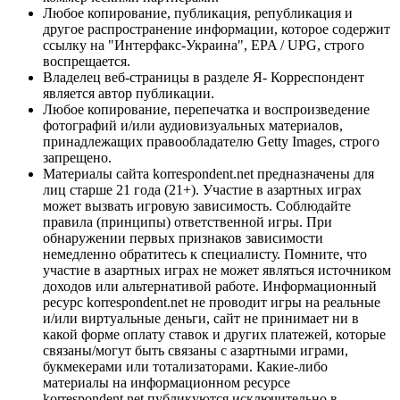
Любое копирование, публикация, републикация и
другое распространение информации, которое содержит
ссылку на "Интерфакс-Украина", EPA / UPG, строго
воспрещается.
Владелец веб-страницы в разделе Я- Корреспондент
является автор публикации.
Любое копирование, перепечатка и воспроизведение
фотографий и/или аудиовизуальных материалов,
принадлежащих правообладателю Getty Images, строго
запрещено.
Материалы сайта korrespondent.net предназначены для
лиц старше 21 года (21+). Участие в азартных играх
может вызвать игровую зависимость. Соблюдайте
правила (принципы) ответственной игры. При
обнаружении первых признаков зависимости
немедленно обратитесь к специалисту. Помните, что
участие в азартных играх не может являться источником
доходов или альтернативой работе. Информационный
ресурс korrespondent.net не проводит игры на реальные
и/или виртуальные деньги, сайт не принимает ни в
какой форме оплату ставок и других платежей, которые
связаны/могут быть связаны с азартными играми,
букмекерами или тотализаторами. Какие-либо
материалы на информационном ресурсе
korrespondent.net публикуются исключительно в