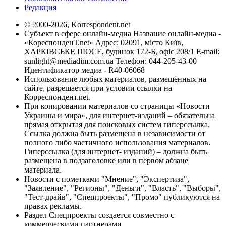
Редакция
© 2000-2026, Korrespondent.net
Субъект в сфере онлайн-медиа Название онлайн-медиа -
«КореспонденТ.net» Адрес: 02091, місто Київ,
ХАРКІВСЬКЕ ШОСЕ, будинок 172-Б, офіс 208/1 E-mail:
sunlight@mediadim.com.ua
Телефон: 044-205-43-00
Идентификатор медиа - R40-06068
Использование любых материалов, размещённых на
сайте, разрешается при условии ссылки на
Корреспондент.net.
При копировании материалов со страницы «Новости
Украины и мира», для интернет-изданий – обязательна
прямая открытая для поисковых систем гиперссылка.
Ссылка должна быть размещена в независимости от
полного либо частичного использования материалов.
Гиперссылка (для интернет- изданий) – должна быть
размещена в подзаголовке или в первом абзаце
материала.
Новости с пометками "Мнение", "Экспертиза",
"Заявление", "Регионы", "Деньги", "Власть", "Выборы",
"Тест-драйв", "Спецпроекты", "Промо" публикуются на
правах рекламы.
Раздел Спецпроекты создается совместно с
коммерческими партнерами.